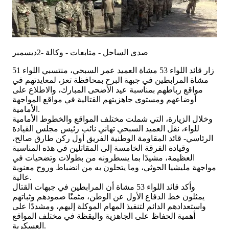
صدى الساحل - متابعات - وكالة -2ديسمبر
زار قائد اللواء 53 مشاة العميد عمر السبحي، منتسبي اللواء 51
مشاة المرابطين في جبهة البرح بمحافظة تعز، لمعايدتهم في
مواقع رباطهم بمناسبة عيد الأضحى المبارك، والاطلاع على
أوضاعهم ومستوى جاهزيتهم القتالية في مواقع المواجهة
الأمامية.
وخلال الزيارة، التي شملت مختلف المواقع والخطوط الأمامية
للواء، نقل العميد السبحي تهاني نائب رئيس مجلس القيادة
الرئاسي- قائد المقاومة الوطنية الفريق أول ركن طارق صالح،
وقيادة الفرقة الخامسة إلى المقاتلين في هذه المناسبة
العظيمة، مشيدًا بما يسطرونه من بطولات وتضحيات في
مواجهة مليشيا الحوثي، وما يتحلون به من انضباط وروح معنوية
عالية.
وأكد قائد اللواء 53 مشاة أن المرابطين في جبهات القتال
يمثلون خط الدفاع الأول عن الوطن، مثمنًا صمودهم وثباتهم
واستعدادهم الدائم لتنفيذ المهام الموكلة إليهم، ومشددًا على
أهمية الحفاظ على الجاهزية واليقظة في مختلف المواقع
العسكرية.