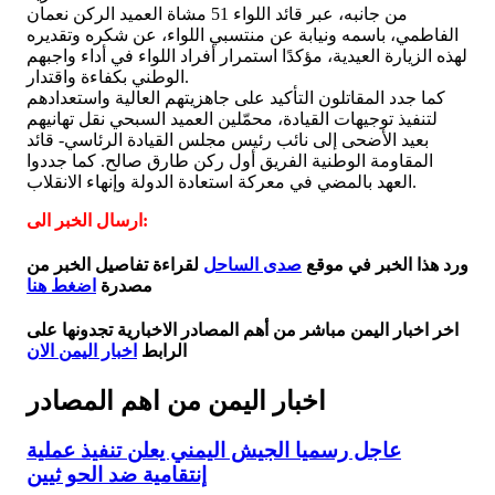
من جانبه، عبر قائد اللواء 51 مشاة العميد الركن نعمان
الفاطمي، باسمه ونيابة عن منتسبي اللواء، عن شكره وتقديره
لهذه الزيارة العيدية، مؤكدًا استمرار أفراد اللواء في أداء واجبهم
الوطني بكفاءة واقتدار.
كما جدد المقاتلون التأكيد على جاهزيتهم العالية واستعدادهم
لتنفيذ توجيهات القيادة، محمّلين العميد السبحي نقل تهانيهم
بعيد الأضحى إلى نائب رئيس مجلس القيادة الرئاسي- قائد
المقاومة الوطنية الفريق أول ركن طارق صالح. كما جددوا
العهد بالمضي في معركة استعادة الدولة وإنهاء الانقلاب.
ارسال الخبر الى:
ورد هذا الخبر في موقع
صدى الساحل
لقراءة تفاصيل الخبر من
مصدرة
اضغط هنا
اخر اخبار اليمن مباشر من أهم المصادر الاخبارية تجدونها على
الرابط
اخبار اليمن الان
اخبار اليمن من اهم المصادر
عاجل رسميا الجيش اليمني يعلن تنفيذ عملية
إنتقامية ضد الحو ثيين