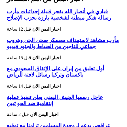
قيادي في أنصار الله يفجر قنبلة إحداثيات مأرب
رسالة شكر مبطنة لشخصية بارزة بحزب الإصلاح
اخبار اليمن الان
قبل 12 ساعة
مأرب مشاهد لاستهداف معسكر صحن الجن وهروب
جماعي للناجين من الضباط والجنود فيديو
اخبار اليمن الان
قبل 15 ساعة
أول تعليق من إيران على الإتفاق السعودي مع
باكستان وتركيا رسائل لافتة للرياض
اخبار اليمن الان
قبل 14 ساعة
عاجل رسميا الجيش اليمني يعلن تنفيذ عملية
إنتقامية ضد الحو ثيين
اخبار اليمن الان
قبل 2 ساعة
عراقجي يدعو لـ وحدة المسلمين تزامنا مع توقيع