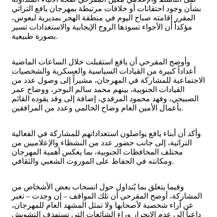
بشأن وجود احتقانات أو خلافات مرتبطة بمهرجان يافع التراثي
المقرر إقامته صباح اليوم في منطقة الهجر بمديرية لبعوس،
مؤكداً أن الأجواء تسودها الروح الإيجابية والاستعدادات تسير
بصورة طبيعية.
وأوضح المقرحي أن يافع استقبلت خلال الساعات الماضية
أعداداً كبيرة من القيادات السياسية والعسكرية والشخصيات
الاجتماعية للمشاركة في المهرجان، مشيراً إلى وصول عدد من
القيادات الجنوبية، بينهم محمد سالم البوحر، ووضاح عمر
الصبيحي، وفهد محمود المرفدي، إضافة إلى وفد يقوده القائم
بأعمال الأمين العام وضاح الحالمي وعدد من المرافقين.
وأكد أن أبناء يافع يواصلون استعداداتهم للمشاركة في الفعالية
التراثية، إلى جانب حضور عدد من النشطاء والإعلاميين من
مختلف المحافظات الجنوبية، بما يعكس أهمية المهرجان
ومكانته في الحفاظ على الموروث الشعبي والثقافي.
وفيما يتعلق بما يُتداول حول انسحاب بعض الأشخاص من
المشاركة، أوضح المقرحي أن تلك المواقف – إن وجدت – تعبر
عن آراء شخصية لأصحابها ولا تمثل المشهد العام للمهرجان،
داعياً إلى عدم الانجرار وراء الشائعات التي تستهدف التشويش