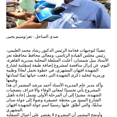
صدى الساحل - تعز/وسيم يحيى
تنفيذًا لتوجيهات فخامة الرئيس الدكتور رشاد محمد العليمي،
رئيس مجلس القيادة الرئاسي، ومعالي محافظ محافظة تعز
الأستاذ نبيل شمسان، أعلنت السلطة المحلية بمديرية القاهرة،
اليوم، عن إنزال مناقصة لمشروع إضافة طبقة إسفلتية لشارع
الشهيدة افتِهان المشهري، في خطوة تحمل أبعادًا وطنية
ورمزية لتخليد ذكرى الشهيدة التي دفعت حياتها ثمنًا لمبادئها
وقيمها.
وأكد مدير عام المديرية الأستاذ أحمد مرشد المشمر أن هذا
المشروع يأتي تجسيدًا لمعاني الوفاء والاعتراف بتضحيات
الشهيدة، مشيرًا إلى أن المرحلة الأولى تشمل إعادة تأهيل
الشارع الممتد من محطة عصيفرة وصولًا إلى جولة سنان
سابقًا، والتي أُطلق عليها رسميًا اسم جولة الشهيدة افتِهان
المشهري.
وأوضح المشمر أن المشروع لا يقتصر على أعمال السفلتة