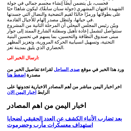
فحسب، بل يتضمن أيضًا إنشاء مجسم جمالي في جولة
الشهيدة افتِهان المشهري (جولة سنان سابقًا)، ليكون شاهدًا حيًا
على بطولاتها ورمزًا خالدًا لقيم التضحية والنضال التي جسدتها
في حياتها، ولتظل مصدر إلهام للأجيال القادمة.
وبيّن رئيس المجلس المحلي أن المرحلة الثانية من المشروع
ستتواصل لتشمل إعادة تأهيل وسفلتة الشارع الممتد إلى جوار
مبنى صندوق النظافة والتحسين، بما يسهم في تحسين البنية
التحتية، وتسهيل انسيابية الحركة المرورية، وتعزيز المظهر
الحضاري الذي يليق بمدينة تعز.
ارسال الخبر الى:
ورد هذا الخبر في موقع
صدى الساحل
لقراءة تفاصيل الخبر من
مصدرة
اضغط هنا
اخر اخبار اليمن مباشر من أهم المصادر الاخبارية تجدونها على
الرابط
اخبار اليمن الان
اخبار اليمن من اهم المصادر
بعد تضارب الأنباء الكشف عن العدد الحقيقي لضحايا
استهداف معسكرات مأرب وحضرموت