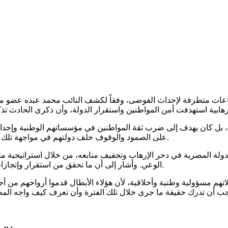
ات متطرفة لإحداث الفوضى، وفقاً لكشف النائب محمد عبده عضو مجلس
ا، بل كان يهدف إلى ضرب ثقة المواطنين في مؤسساتهم الوطنية وإحداث 
على الصمود والوقوف خلف دولتهم في مواجهة تلك التحديات، وهو ما ساهم في إفشال مخططات الجماعات المتطرفة.
لة المصرية في دحر الإرهاب وتجفيف منابعه، من خلال استراتيجية متكا
الوعي. وأشار إلى أن ما تحقق من استقرار وإنجازات على أرض الواقع يؤكد أن مصر انتصرت في معركتها ضد الإرهاب.
لاتهم مسؤولية وطنية وأخلاقية، لأن هؤلاء الأبطال قدموا أرواحهم من أج