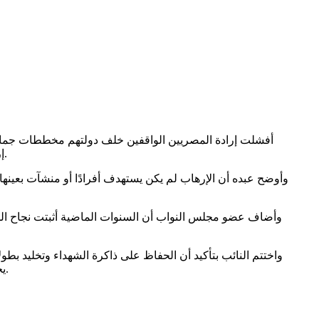
أفشلت إرادة المصريين الواقفين خلف دولتهم مخططات جماع
إرهابية استهدفت أمن المواطنين واستقرار الدولة، وأن ذكرى الحادث تذكر بحجم التضحيات التي قدمها أبناء الوطن في مواجهة قوى الظلام.
وأوضح عبده أن الإرهاب لم يكن يستهدف أفرادًا أو منشآت بعينه
وأضاف عضو مجلس النواب أن السنوات الماضية أثبتت نجاح الدو
واختتم النائب بتأكيد أن الحفاظ على ذاكرة الشهداء وتخليد بطو
يجب أن تدرك حقيقة ما جرى خلال تلك الفترة وأن تعرف كيف واجه المصريون الإرهاب بإرادة قوية وعزيمة لا تلين حتى تحقق النصر الكامل.