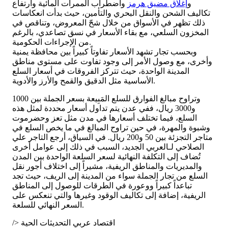
و
إغلاق مضيق هرمز
واضطراب الممرات المائية وارتفاع
تكاليف الشحن والنقل البحري والتأمين، حيث بدأت انعكاسات
ذلك تظهر في الأسواق من خلال شحّ المعروض، وتناقص في
المخزون السلعي، مع بقاء الأسعار في نسق تصاعدي، بالرغم
من الإجراءات الحكومية.
وبحسب تجار تشهد الأسعار تفاوتاً كبيراً بين محافظة يمنية
وأخرى، مع وصول الأمر إلى وجود تفاوت على مستوى مناطق
المدينة الواحدة، حيث تتركز الفروقات في أسعار السلع
الأساسية مثل الدقيق والقمح والأرز والأدوية.
وتراوح مبالغ الفوارق للسلع المَبِيعة بسعر الجملة بين 1000
و3000 ريال، ففي عدن يتم تداول أسعار محددة لمثل هذه
السلع، فيما تختلف أسعارها في مدن مثل تعز وحضرموت
وشبوة والمهرة، في حين تراوح المبالغ في ما يخص السلع في
متاجر التجزئة بين 50 و200 ريال. في السياق، أرجع التاجر علي
الصلاحي لـالعربي الجديد، السبب في ذلك إلى عوامل أخرى
تُضاف إلى التكلفة النهائية لسعر السلعة الواحدة بين المدن
والمديريات والمناطق الريفية، مشيراً إلى اختلاف أجور نقل
السلع من تجار الجملة سواء من المدينة إلى الريف، حيث تجد
تباعداً كبيراً ووعورة في الطرقات للوصول إلى المناطق
الريفية، إضافة إلى تكاليف الوقود وغيرها والتي تنعكس على
السعر النهائي للسلعة.
/> اقتصاد عربي التحديثات الحية