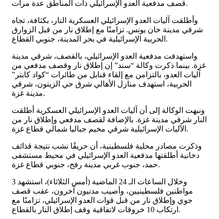
قصف مدفعية العدو الإسرائيلي ذات المناطق عدة مرات.
وأطلقت آليات العدو الإسرائيلي العسكرية النار، بكثافة، تجاه
شرقي مدينة خان يونس. تزامنًا مع إطلاق نار من قبل الزوارق
الحربية الإسرائيلية في بحر المدينة، جنوبي القطاع.
واستهدفت مدفعية العدو الإسرائيلي، بالقصف، شرقي مدينة
غزة. بينما ذكرت وكالة “سند” إن إطلاق نار وقصف مدفعي من
آليات العدو، بالتزامن مع إلقاء قنابل من طائرات “كواد كابتر”
الحربية، استهدف منازل الأهالي شرق حي الزيتون، شرقي
مدينة غزة.
ونبهت الوكالة إلى أن آليات العدو الإسرائيلي العسكرية أطلقت
النار شرقي مدينة غزة. بالإضافة لقصف مدفعي وإطلاق نار من
الآليات الإسرائيلية شرقي مخيم جباليا شمالي قطاع غزة.
وذكرت مصادر محلية فلسطينية، أن حريقًا نشب نتيجة قذائف
دخانية أطلقتها مدفعية العدو الإسرائيلي في محيط مستشفى
حمد، جنوب غربي مدينة رفح، جنوبي قطاع غزة.
وخلال الساعات الـ 24 الماضية (أمس الثلاثاء)، استشهد 3
مواطنين فلسطينيين، وأصيب مدنيون آخرون، عقب قصف
جوي وإطلاق نار من قبل قوات العدو الإسرائيلي، تزامنًا مع
ارتكاب 10 خروقات لاتفاقية وقف إطلاق النار بالقطاع.