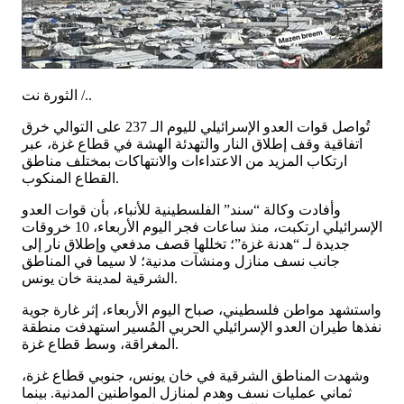
الثورة نت /..
تُواصل قوات العدو الإسرائيلي لليوم الـ 237 على التوالي خرق
اتفاقية وقف إطلاق النار والتهدئة الهشة في قطاع غزة، عبر
ارتكاب المزيد من الاعتداءات والانتهاكات بمختلف مناطق
القطاع المنكوب.
وأفادت وكالة “سند” الفلسطينية للأنباء، بأن قوات العدو
الإسرائيلي ارتكبت، منذ ساعات فجر اليوم الأربعاء، 10 خروقات
جديدة لـ “هدنة غزة”؛ تخللها قصف مدفعي وإطلاق نار إلى
جانب نسف منازل ومنشآت مدنية؛ لا سيما في المناطق
الشرقية لمدينة خان يونس.
واستشهد مواطن فلسطيني، صباح اليوم الأربعاء، إثر غارة جوية
نفذها طيران العدو الإسرائيلي الحربي المُسير استهدفت منطقة
المغراقة، وسط قطاع غزة.
وشهدت المناطق الشرقية في خان يونس، جنوبي قطاع غزة،
ثماني عمليات نسف وهدم لمنازل المواطنين المدنية. بينما