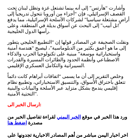
وأشارت “هآرتس” إلى أنه بينما تشتعل غزة وتظل لبنان تحت
القصف الإسرائيلي، فإن “أجزاء من أوروبا تتحول تدريجياً إلى
أراضٍ مشتعلة سياسيا” لشركات الأسلحة الإسرائيلية، مما يدفع
!تل أبيب” إلى البحث عن أسواق بديلة في المنطقة، وعلى
رأسها الدول الخليجية.
ونقلت الصحيفة عن المصادر قولها إن “التطبيع الخليجي يتطور
إلى ما هو أعمق بكثير من الدبلوماسية”، ليصبح “هندسة أمنية
واستخباراتية موسعة” مبنية على تكنولوجيا الحرب والذكاء
الاصطناعي وأنظمة الحدود والطائرات المسيرة والقدرات
السيبرانية والتكامل العسكري الإقليمي.
وخلص التقرير إلى أن ما يسمى “اتفاقات أبراهام كانت دائماً
تتعلق باختراق الأسواق، والتنسيق الاستخباراتي، وتطبيع نظام
إقليمي يندمج بشكل متزايد عبر الأسلحة والبيانات والبنية
التحتية الأمنية”.
ارسال الخبر الى:
ورد هذا الخبر في موقع
الخبر اليمني
لقراءة تفاصيل الخبر من
مصدرة
اضغط هنا
اخر اخبار اليمن مباشر من أهم المصادر الاخبارية تجدونها على