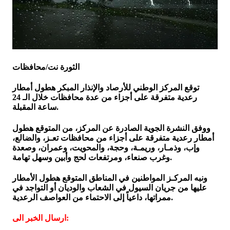
الثورة نت/محافظات
توقع المركز الوطني للأرصاد والإنذار المبكر هطول أمطار
رعدية متفرقة على أجزاء من عدة محافظات خلال الـ 24
ساعة المقبلة.
ووفق النشرة الجوية الصادرة عن المركز، من المتوقع هطول
أمطار رعدية متفرقة على أجزاء من محافظات تعـز، والضالع،
وإب، وذمـار، وريمـة، وحجة، والمحويت، وعمران، وصعدة
وغرب صنعاء، ومرتفعات لحج وأبين وسهل تهامة.
ونبه المركـز المواطنين في المناطق المتوقع هطول الأمطار
عليها من جريان السيول في الشعاب والوديان أو التواجد في
ممراتها، داعياً إلى الاحتماء من العواصف الرعدية.
ارسال الخبر الى: