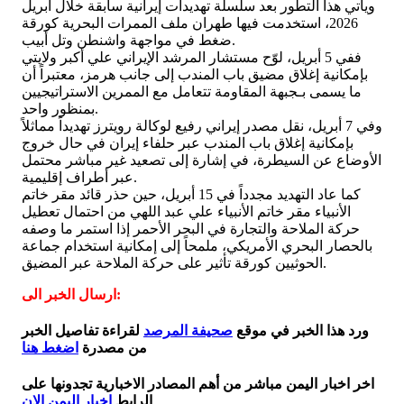
ويأتي هذا التطور بعد سلسلة تهديدات إيرانية سابقة خلال أبريل
2026، استخدمت فيها طهران ملف الممرات البحرية كورقة
ضغط في مواجهة واشنطن وتل أبيب.
ففي 5 أبريل، لوّح مستشار المرشد الإيراني علي أكبر ولايتي
بإمكانية إغلاق مضيق باب المندب إلى جانب هرمز، معتبراً أن
ما يسمى بـجبهة المقاومة تتعامل مع الممرين الاستراتيجيين
بمنظور واحد.
وفي 7 أبريل، نقل مصدر إيراني رفيع لوكالة رويترز تهديداً مماثلاً
بإمكانية إغلاق باب المندب عبر حلفاء إيران في حال خروج
الأوضاع عن السيطرة، في إشارة إلى تصعيد غير مباشر محتمل
عبر أطراف إقليمية.
كما عاد التهديد مجدداً في 15 أبريل، حين حذر قائد مقر خاتم
الأنبياء مقر خاتم الأنبياء علي عبد اللهي من احتمال تعطيل
حركة الملاحة والتجارة في البحر الأحمر إذا استمر ما وصفه
بالحصار البحري الأمريكي، ملمحاً إلى إمكانية استخدام جماعة
الحوثيين كورقة تأثير على حركة الملاحة عبر المضيق.
ارسال الخبر الى:
ورد هذا الخبر في موقع
صحيفة المرصد
لقراءة تفاصيل الخبر
من مصدرة
اضغط هنا
اخر اخبار اليمن مباشر من أهم المصادر الاخبارية تجدونها على
الرابط
اخبار اليمن الان