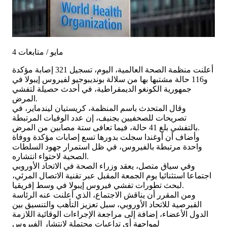
4 مايو / متابعات
أعلنت منظمة الصحة العالمية، اليوم، تسجيل 321 إصابة مؤكدة
و116 حالة مشتبها بها من سلالة بونديبوجيو لفيروس إيبولا في
جمهورية الكونغو الديمقراطية، في أحدث حصيلة لتفشي
المرض.
وقال المتحدث باسم المنظمة، كريستيان ليندماير، في
تصريحات للصحفيين بجنيف، إن عدد الوفيات المرتبطة
بالتفشي بلغ 41 حالة، فيما تعافى ستة مصابين من المرض.
وأضاف أن أوغندا سجلت بدورها تسع إصابات مؤكدة ووفاة
واحدة مرتبطة بالفيروس، في ظل استمرار جهود السلطات
الصحية لاحتواء انتشاره.
وفي سياق متصل، يعقد وزراء الصحة في الاتحاد الأوروبي
اجتماعا استثنائيا يوم الجمعة المقبل عبر تقنية الاتصال المرئي،
لبحث تطورات تفشي فيروس إيبولا في وسط إفريقيا.
ومن المقرر أن يناقش الاجتماع، الذي أعلنت عنه الرئاسة
القبرصية للاتحاد الأوروبي، سبل تعزيز التأهب والتنسيق بين
الدول الأعضاء، إضافة إلى مراجعة الإجراءات الوقائية اللازمة
لمواجهة أي تداعيات محتملة لانتشار الفيروس