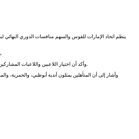
وأوضح الاتحاد، في بيان اليوم، أن النهائيات ستشهد تتويج الفائزين في مختلف الفئات، وذلك ضمن آخر بطولات الموسم الرياضي 2025-2026.
وأكد أن اختيار اللاعبين واللاعبات المشاركين في المرحلة النهائية للبطولتين جاء وفق نظام النقاط المعتمد في لوائح الاتحاد، بعد تأهلهم من خلال المنافسات التي أقيمت خلال الموسم.
وأشار إلى أن المتأهلين يمثلون أندية أبوظبي، والحمرية، وال