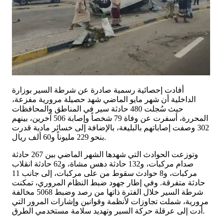
أفادت إحصائية رسمية صادرة عن شرطة السير بوزارة
الداخلية أن شهر مايو الماضي شهد حصيلة مرورية مفزعة،
حيث سُجلت 480 حادثة سير في المناطق والمحافظات
المحررة، أسفرت عن وفاة 79 شخصاً وإصابة 506 آخرين، بينهم
302 وصفت إصاباتهم بالبليغة، بالإضافة إلى خسائر مادية قدرت
بنحو 229 مليوناً و60 ألف ريال.
​وتوزعت الحوادث التي شهدها الشهر الماضي بين 267 حادثة
صدام مركبات، و132 حادثة دهس مشاة، و62 حادثة انقلاب
مركبات، و8 حوادث سقوط من على مركبات، إلى جانب 11
حادثة متفرقة. وفي إطار جهود ضبط النظام المروري، تمكنت
شرطة السير خلال الفترة ذاتها من رصد وضبط 5068 مخالفة
مرورية، شملت تجاوزات لأنظمة وقوانين وإشارات المرور التي
أدت إلى عرقلة حركة السير وتهديد سلامة مستخدمي الطرق.