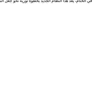
في الختام، يعد هذا النظام الجديد بخطوة ثورية نحو جعل ال