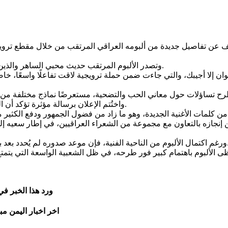
 عن تفاصيل جديدة من ألبومه العراقي المرتقب من خلال مقطع ترو
وتصدر الألبوم المرتقب حديث محبي الساهر والذين ينتظرون عودته بأعمال عراقية جديدة تحمل بصمته الفنية المميزة.
نوان إلا أجيبك، والتي جاءت ضمن حملة ترويجية لاقت تفاعلًا واسعًا
واختُتم الإعلان برسالة مؤثرة تؤكد أن الحب يظل الرابط الأعمق بين البشر رغم اختلاف تجاربهم وظروفهم.
جازه بالتعاون مع مجموعة من الشعراء العراقيين، في إطار سعيه إلى 
 بشكل نهائي، إذ لا تزال بعض الترتيبات الخاصة بالإطلاق قيد التنسيق.
ورد هذا الخبر ف
اخر اخبار اليمن مب