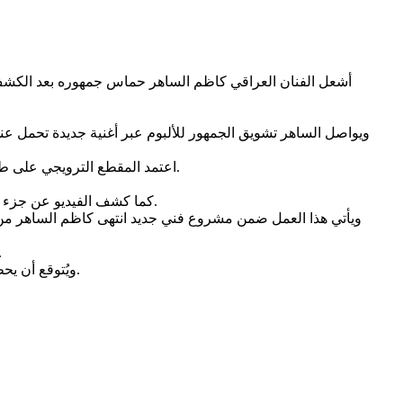
أشعل الفنان العراقي كاظم الساهر حماس جمهوره بعد الكشف
ويواصل الساهر تشويق الجمهور للألبوم عبر أغنية جديدة تحمل ع
اعتمد المقطع الترويجي على طرح تساؤلات حول معاني الحب والتضحية، مستعرضًا نماذج مختلفة من القصص الإنسانية التي تجسد قوة المشاعر وتأثيرها في حياة الناس.
كما كشف الفيديو عن جزء من كلمات الأغنية الجديدة، وهو ما زاد من فضول الجمهور ودفع الكثير من المتابعين للتساؤل عن موعد طرح الأغنية والألبوم بشكل رسمي.
ويأتي هذا العمل ضمن مشروع فني جديد انتهى كاظم الساهر من إن
ورغم اكتمال الألبوم من الناحية الفنية، فإن موعد صدوره لم يُحدد بعد
ويُتوقع أن يحظى الألبوم باهتمام كبير فور طرحه، في ظل الشعبية الواسعة التي يتمتع بها كاظم الساهر وحرص جمهوره على متابعة أحدث أعماله الفنية.