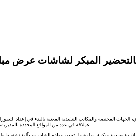
التحضير المبكر لشاشات عرض مبا
 الجهات المختصة والمكاتب التنفيذية المعنية بالبدء في إعداد التص
عملاقة في عدد من المواقع المحددة بالمديرية، وذلك لتمكين الجمهور من متابعة مباريات بطولة كأس العالم 2026.
للازمة بصورة مبكرة، بما يشمل تحديد مواقع الشاشات وآلية تشغيلها وال