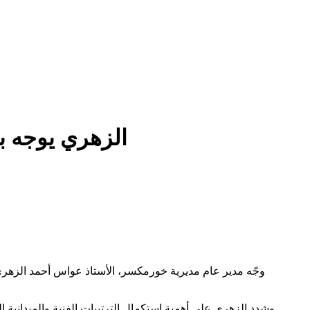
الزهري يوجه ب
وجّه مدير عام مديرية خورمكسر، الأستاذ عواس أحمد الزهري،
وشدد الزهري على أهمية استكمال الترتيبات الفنية والميدانية ا