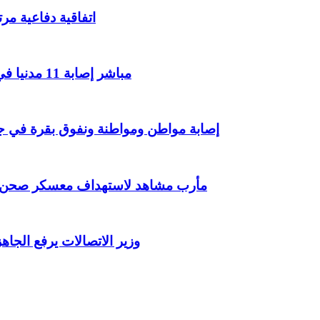
اتفاقية دفاعية مر
مباشر إصابة 11 مدنيا في هجوم حوثي على نجران وفق التحالف بقيادة السعودية
إصابة مواطن ومواطنة ونفوق بقرة في جر
مأرب مشاهد لاستهداف معسكر صحن ال
وزير الاتصالات يرفع الجا