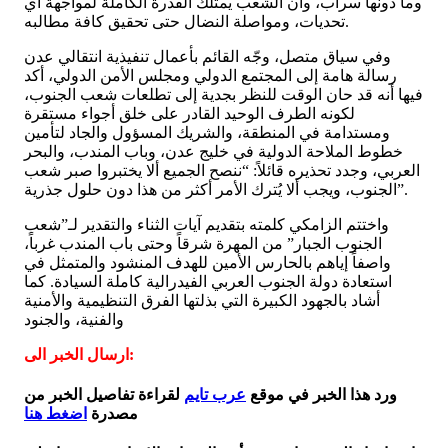
وما دونها سراب، وأن الشعب يمتلك القدرة الكاملة لمواجهة أي
تحديات، ومواصلة النضال حتى تحقيق كافة مطالبه.
وفي سياق متصل، وجّه القائم بأعمال تنفيذية انتقالي عدن
رسالة هامة إلى المجتمع الدولي ومجلس الأمن الدولي، أكد
فيها أنه قد حان الوقت للنظر بجدية إلى تطلعات شعب الجنوب،
لكونه الطرف الوحيد القادر على خلق أجواء مستقرة
ومستدامة في المنطقة، والشريك المسؤول والجاد لتأمين
خطوط الملاحة الدولية في خليج عدن، وباب المندب، والبحر
العربي، وجدد تحذيره قائلاً: “ننصح الجميع ألا يختبروا صبر شعب
الجنوب، ويجب ألا يُترك الأمر أكثر من هذا دون حلول جذرية”.
واختتم الزامكي كلمته بتقديم آيات الثناء والتقدير لـ”شعب
الجنوب الجبار” من المهرة شرقاً وحتى باب المندب غرباً،
واصفاً إياهم بالحارس الأمين للهدف المنشود والمتمثل في
استعادة دولة الجنوب العربي الفيدرالية كاملة السيادة. كما
أشاد بالجهود الكبيرة التي بذلتها الفرق التنظيمية والأمنية
والفنية، والجنود
ارسال الخبر الى:
ورد هذا الخبر في موقع
عرب تايم
لقراءة تفاصيل الخبر من
مصدرة
اضغط هنا