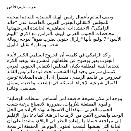
عرب تايم/خاص
وصف القائم بأعمال رئيس الهيئة التنفيذية للقيادة المحلية
للمجلس الانتقالي الجنوبي العربي بالعاصمة عدن “خالد
الزامكي”، الاحتشادات الجماهيرية الحاشدة التي شهدتها
محافظات الجنوب العربي اليوم، بالتزامن مع ذكرى “اليوم
الأسود” 7 يوليو، بأنها “زلزال جنوبي يضرب بقوة” ليوجه رسالة
شعب ووطن لا تقبل التأويل.
وأكد الزامكي في كلمته، أن الخروج السلمي الكبير لأبناء
الجنوب يعبر بوضوح عن تطلعاتهم المشروعة، ويعيد الكرة
لتجديد الثقة المطلقة بكيان المجلس الانتقالي الجنوبي العربي
كممثل شرعي وحيد لهذا الشعب، تحت قيادة الرئيس القائد
عيدروس بن قاسم الزبيدي، مشيراً إلى أن هذه المعادلة توضح
اكتمال شرعية الإجراء المتمثلة في: (شعب، وقضية، وممثل
سياسي، وقائد).
ووجه الزامكي نصيحة حاصفة لمن أسماهم “سلطات الوصاية”
والقوى المفتعلة للأزمات، بضرورة الانصياع لرغبة شعب
الجنوب العربي، مؤكداً أن الاستجابة لهذه الإرادة هي الحل
الوحيد والمخرج الآمن من الأزمات الراهنة. كما دعا دول الإقليم
إلى مراجعة حساباتها وإعادة النظر في الواقع، مشدداً على أن
الحالة التي يعيشها الشعب الجنوبي اليوم هي الحقيقة الراسخة