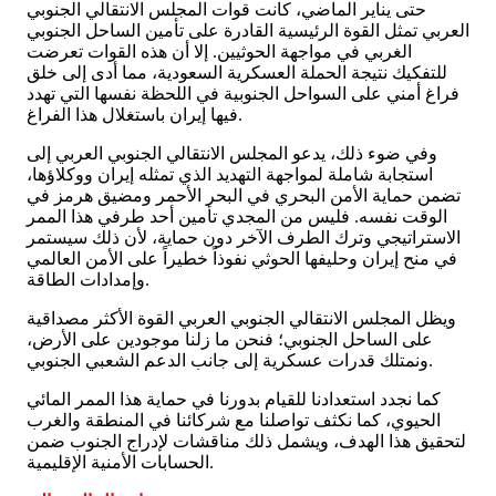
حتى يناير الماضي، كانت قوات المجلس الانتقالي الجنوبي
العربي تمثل القوة الرئيسية القادرة على تأمين الساحل الجنوبي
الغربي في مواجهة الحوثيين. إلا أن هذه القوات تعرضت
للتفكيك نتيجة الحملة العسكرية السعودية، مما أدى إلى خلق
فراغ أمني على السواحل الجنوبية في اللحظة نفسها التي تهدد
فيها إيران باستغلال هذا الفراغ.
وفي ضوء ذلك، يدعو المجلس الانتقالي الجنوبي العربي إلى
استجابة شاملة لمواجهة التهديد الذي تمثله إيران ووكلاؤها،
تضمن حماية الأمن البحري في البحر الأحمر ومضيق هرمز في
الوقت نفسه. فليس من المجدي تأمين أحد طرفي هذا الممر
الاستراتيجي وترك الطرف الآخر دون حماية، لأن ذلك سيستمر
في منح إيران وحليفها الحوثي نفوذاً خطيراً على الأمن العالمي
وإمدادات الطاقة.
ويظل المجلس الانتقالي الجنوبي العربي القوة الأكثر مصداقية
على الساحل الجنوبي؛ فنحن ما زلنا موجودين على الأرض،
ونمتلك قدرات عسكرية إلى جانب الدعم الشعبي الجنوبي.
كما نجدد استعدادنا للقيام بدورنا في حماية هذا الممر المائي
الحيوي، كما نكثف تواصلنا مع شركائنا في المنطقة والغرب
لتحقيق هذا الهدف، ويشمل ذلك مناقشات لإدراج الجنوب ضمن
الحسابات الأمنية الإقليمية.