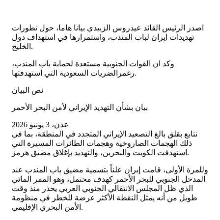
اصدر الرئيس القائد عيدروس الزبيدي بيانا هاما، حول تطورات
تهديدات ايران لباب المندب، واستمرارها في استهداف دول
الخليج.
وكد ان القوات الجنوبية مستعدة لحماية باب المندب،
رغمرالضريات السعودية التي استهدفتها.
نص البيان
بيان بشأن التهديد الإيراني لأمن البحر الأحمر
عدن، 3 يونيو 2026
نتابع بقلق بالغ التصعيد الإيراني المتجدد في المنطقة، بما في
ذلك الهجمات الصاروخية وهجمات الطائرات المسيرة التي
استهدفت الكويت والبحرين، والتهديد بإغلاق مضيق هرمز.
وللمرة الأولى، قامت إيران علناً بتسمية مضيق باب المندب عند
المدخل الجنوبي للبحر الأحمر كهدف محتمل، وهو الممر المائي
الذي ظل المجلس الانتقالي الجنوبي العربي يحذر منذ وقت
طويل من أنه يمثل النقطة الأكثر عرضة للخطر في منظومة
الأمن البحري الإقليمي.