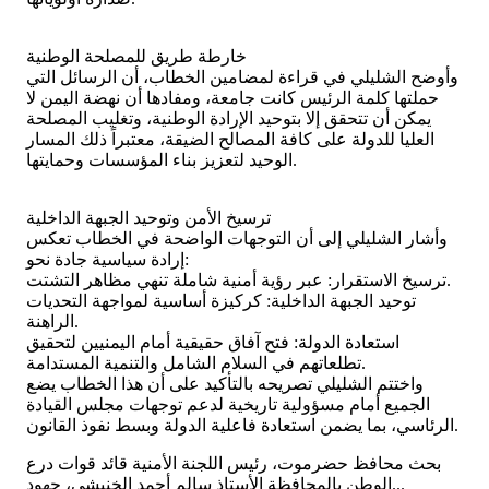
​خارطة طريق للمصلحة الوطنية
​وأوضح الشليلي في قراءة لمضامين الخطاب، أن الرسائل التي
حملتها كلمة الرئيس كانت جامعة، ومفادها أن نهضة اليمن لا
يمكن أن تتحقق إلا بتوحيد الإرادة الوطنية، وتغليب المصلحة
العليا للدولة على كافة المصالح الضيقة، معتبراً ذلك المسار
الوحيد لتعزيز بناء المؤسسات وحمايتها.
​ترسيخ الأمن وتوحيد الجبهة الداخلية
​وأشار الشليلي إلى أن التوجهات الواضحة في الخطاب تعكس
إرادة سياسية جادة نحو:
​ترسيخ الاستقرار: عبر رؤية أمنية شاملة تنهي مظاهر التشتت.
​توحيد الجبهة الداخلية: كركيزة أساسية لمواجهة التحديات
الراهنة.
​استعادة الدولة: فتح آفاق حقيقية أمام اليمنيين لتحقيق
تطلعاتهم في السلام الشامل والتنمية المستدامة.
​واختتم الشليلي تصريحه بالتأكيد على أن هذا الخطاب يضع
الجميع أمام مسؤولية تاريخية لدعم توجهات مجلس القيادة
الرئاسي، بما يضمن استعادة فاعلية الدولة وبسط نفوذ القانون.
بحث محافظ حضرموت، رئيس اللجنة الأمنية قائد قوات درع
الوطن بالمحافظة الأستاذ سالم أحمد الخنبشي، جهود...