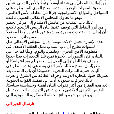
من إطارها المحلي إلى فضاء أوسع يرتبط بالأمن الدولي. فحين
تصبح الممرات البحرية مهددة، تصبح القوى المسيطرة على
السواحل والمواقع الاستراتيجية جزءًا من معادلة الأمن العالمي،
وهو ما يحاول المجلس الانتقالي الجنوبي تأكيده.
ثانيًا: باب المندب من هامش الاهتمام إلى مركز الخطر
من أبرز النقاط التي توقف عندها بيان الرئيس الزُبيدي تأكيده
أن إيران بدأت تتحدث بصورة مباشرة عن باعتباره هدفًا محتملًا
ضمن دائرة التصعيد.
هذه الإشارة تحمل دلالات مهمة؛ إذ إن المجلس الانتقالي ظل
لسنوات يطرح أن باب المندب يمثل الحلقة الأضعف في
منظومة الأمن البحري الإقليمي. واليوم، وفقًا لما جاء في
البيان، فإن التطورات الأخيرة تمنح تلك التحذيرات بعدًا جديدًا.
ويهدف هذا الطرح إلى القول إن الخطر لم يعد افتراضيًا أو
نظريًا، بل أصبح معلنًا، الأمر الذي يستدعي إعادة النظر في
آليات حماية الممرات البحرية، خصوصًا أن باب المندب يعد
شريانًا حيويًا للتجارة الدولية وحركة الطاقة بين الشرق والغرب.
ثالثًا: تحركات سعودية أدت إلى تفكيك القوات الجنوبية
تُعد هذه الفقرة من أكثر فقرات البيان أهمية وحساسية سياسيًا.
الرئيس الزُبيدي لا يكتفي بالحديث عن التهديدات الخارجية، بل
يربطها مباشرة بنتائج الحملة العسكرية السعودية التي
ارسال الخبر الى:
ورد هذا الخبر في موقع
4 مايو
لقراءة تفاصيل الخبر من مصدرة