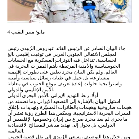
4 مايو/ منير النقيب
جاء البيان الصادر عن الرئيس القائد عيدروس الزُبيدي رئيس
المجلس الانتقالي الجنوبي العربي في توقيت إقليمي بالغ
الحساسية، تتداخل فيه التوترات العسكرية مع الحسابات
الجيوسياسية والأمنية المرتبطة بأهم الممرات البحرية في
العالم. ولم يكن البيان مجرد تعليق على تطورات إقليمية
متسارعة، بل حمل في طياته رسائل سياسية وأمنية
واستراتيجية حاولت إعادة تعريف موقع الجنوب في معادلة
الأمن الإقليمي والدولي.
أولًا: ربط التهديد الإيراني بالأمن البحري الدولي
استهل البيان بالإشارة إلى التصعيد الإيراني وما تضمنه من
هجمات صاروخية وهجمات بالطائرات المسيّرة وتهديدات بإغلاق
الممرات البحرية الاستراتيجية. ويعكس هذا الطرح رؤية تعتبر أن
ما يجري لم يعد مجرد صراع بين إيران وخصومها الإقليميين أو
الدوليين، بل تحول إلى تهديد مباشر للمصالح الاقتصادية
العالمية.
ومن خلال هذا التوصيف، يسعى الزُبيدي إلى نقل قضية الجنوب