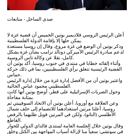
صدى الساحل - متابعات
أعلن الرئيس الروسي فلاديمير بوتين الخميس أن قضية غزة لا
يمكن حلها إلا بإقامة الدولة الفلسطينية.
وذكر بوتين أن الوضع في غزة مروع، وقال إن روسيا مستعدة
لدعم مبادرة الرئيس الأميركي دونالد ترامب بشأن غزة بشكل
كامل، نقلا عن وكالة تاس الروسية.
وأثناء إلقائه خطابا في منتدى في جنوب روسيا، أكد بوتين أن
القضية الرئيسية تتعلق برأي الفلسطينيين، بما في ذلك حركة
حماس.
واعتبر بوتين أن من الأفضل إدارة غزة من خلال إدارة الرئيس
الفلسطيني محمود عباس الحالية.
وحول الضربات الإسرائيلية على قطر، أوضح بوتين أنها كانت
بمثابة مفاجأة.
وعن العلاقة مع أوروبا، أعلن بوتين أن الاتحاد السوفييتي ثم
روسيا، أعلنا مرتين استعدادهما للانضمام إلى حلف شمال
الأطلسي (الناتو)، ولكن في المرتين قوبل طلبهما بالرفض
القاطع.
وقال بوتين خلال الجلسة العامة لمنتدى فالداي الدولي للحوار
في سوتشي: سعياً منا لإزالة أسباب المواجهة بين الكتل وخلق