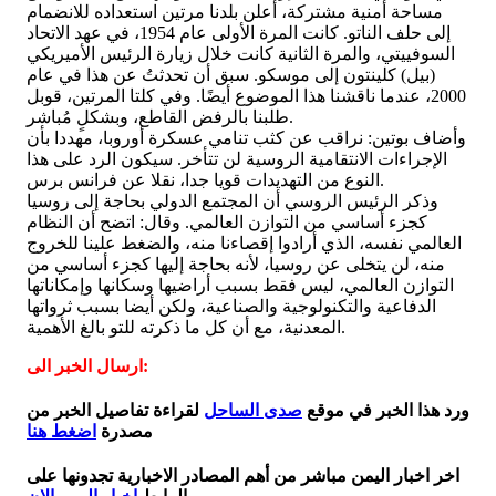
مساحة أمنية مشتركة، أعلن بلدنا مرتين استعداده للانضمام
إلى حلف الناتو. كانت المرة الأولى عام 1954، في عهد الاتحاد
السوفييتي، والمرة الثانية كانت خلال زيارة الرئيس الأميريكي
(بيل) كلينتون إلى موسكو. سبق أن تحدثتُ عن هذا في عام
2000، عندما ناقشنا هذا الموضوع أيضًا. وفي كلتا المرتين، قوبل
طلبنا بالرفض القاطع، وبشكلٍ مُباشر.
وأضاف بوتين: نراقب عن كثب تنامي عسكرة أوروبا، مهددا بأن
الإجراءات الانتقامية الروسية لن تتأخر. سيكون الرد على هذا
النوع من التهديدات قويا جدا، نقلا عن فرانس برس.
وذكر الرئيس الروسي أن المجتمع الدولي بحاجة إلى روسيا
كجزء أساسي من التوازن العالمي. وقال: اتضح أن النظام
العالمي نفسه، الذي أرادوا إقصاءنا منه، والضغط علينا للخروج
منه، لن يتخلى عن روسيا، لأنه بحاجة إليها كجزء أساسي من
التوازن العالمي، ليس فقط بسبب أراضيها وسكانها وإمكاناتها
الدفاعية والتكنولوجية والصناعية، ولكن أيضا بسبب ثرواتها
المعدنية، مع أن كل ما ذكرته للتو بالغ الأهمية.
ارسال الخبر الى:
ورد هذا الخبر في موقع
صدى الساحل
لقراءة تفاصيل الخبر من
مصدرة
اضغط هنا
اخر اخبار اليمن مباشر من أهم المصادر الاخبارية تجدونها على