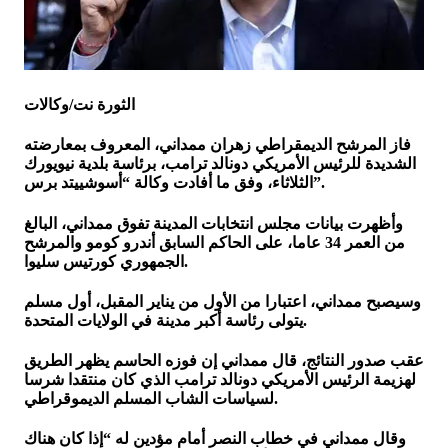
الثورة نت/وكالات
فاز المرشح الديمقراطي زهران ممداني، المعروف بمعارضته
الشديدة للرئيس الأمريكي دونالد ترامب، برئاسة بلدية نيويورك
الثلاثاء، وفق ما أفادت وكالة “أسوشييتد برس”.
وأظهرت بيانات مجلس انتخابات المدينة تفوق ممداني، البالغ
من العمر 34 عاما، على الحاكم السابق أندرو كومو والمرشح
الجمهوري كورتيس سليوا.
وسيصبح ممداني، اعتبارا من الأول من يناير المقبل، أول مسلم
يتولى رئاسة أكبر مدينة في الولايات المتحدة.
عقب صدور النتائج، قال ممداني إن فوزه الحاسم يظهر الطريق
لهزيمة الرئيس الأمريكي دونالد ترامب الذي كان منتقدا شرسا
لسياسات الشاب المسلم الديموقراطي.
وقال ممداني في خطاب النصر أمام مؤدين له “إذا كان هناك