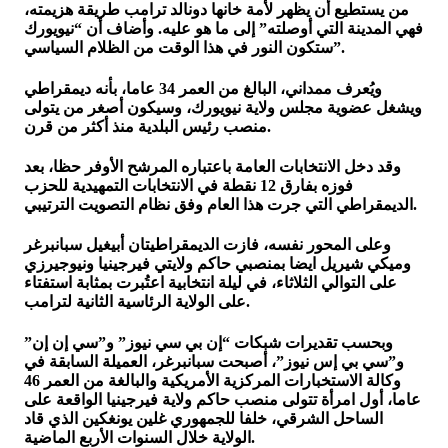
من يستطيع أن يظهر لأمة خانها دونالد ترامب طريقة هزيمته،
فهي المدينة التي أوصلته” إلى ما هو عليه. وأضاف أن “نيويورك
ستكون النور في هذا الوقت من الظلام السياسي”.
ويُعرف ممداني، البالغ من العمر 34 عاما، بأنه ديمقراطي
ويشغل عضوية مجلس ولاية نيويورك، وسيكون أصغر من يتولى
منصب رئيس البلدية منذ أكثر من قرن.
وقد دخل الانتخابات العامة باعتباره المرشح الأوفر حظا، بعد
فوزه بفارق 12 نقطة في الانتخابات التمهيدية للحزب
الديمقراطي التي جرت هذا العام وفق نظام التصويت الترتيبي.
وعلى المحور نفسه، فازت الديمقراطيتان أبيغيل سبانبرغر
وميكي شيريل ايضا بمنصبي حاكم ولايتي فيرجينيا ونيوجيرزي
على التوالي الثلاثاء، في ليلة انتخابية اعتُبرت بمثابة استفتاء
على الولاية الرئاسية الثانية لترامب.
وبحسب تقديرات شبكات “إن بي سي نيوز” و”سي إن إن”
و”سي بي إس نيوز”، أصبحت سبانبرغر، العميلة السابقة في
وكالة الاستخبارات المركزية الأمريكية والبالغة من العمر 46
عاما، أول امرأة تتولى منصب حاكم ولاية فيرجينيا الواقعة على
الساحل الشرقي، خلفا للجمهوري غلين يونغكين الذي قاد
الولاية خلال السنوات الأربع الماضية.