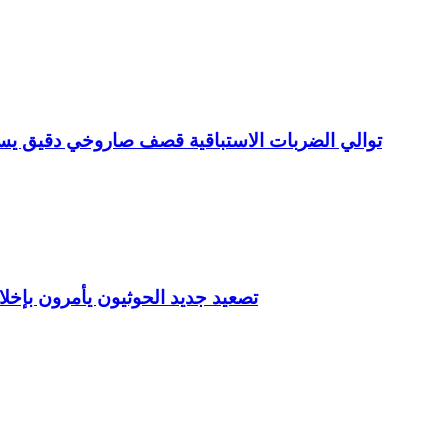
توالي الضربات الاستباقية قصف صاروخي دقيق 
تصعيد جديد الحوثيون يأمرون بإخ