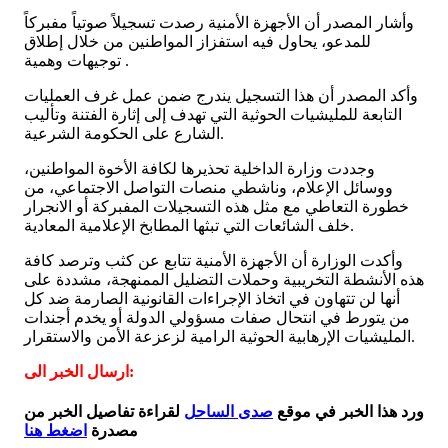
​وأشار المصدر أن الأجهزة الأمنية رصدت تسجيلاً صوتياً مفبركاً
للمدعو، يحاول فيه استفزاز المواطنين من خلال إطلاق
توجيهات وهمية .
وأكد المصدر أن هذا التسجيل يندرج ضمن عمل غرف العمليات
التابعة للمليشيات الحوثية التي تهدف إلى إثارة الفتنة وتأليب
الشارع على الحكومة الشرعية.
​وجددت وزارة الداخلية تحذيرها لكافة الأخوة المواطنين،
ووسائل الإعلام، وناشطي منصات التواصل الاجتماعي، من
خطورة التعاطي مع مثل هذه التسجيلات المفبركة أو الانجرار
خلف الشائعات التي تبثها المطابخ الإعلامية المعادية.
​وأكدت الوزارة أن الأجهزة الأمنية تتابع عن كثب وترصد كافة
هذه الأنشطة التخريبية وحملات التضليل الممنهجة، مشددة على
أنها لن تتهاون في اتخاذ الإجراءات القانونية الصارمة ضد كل
من يتورط في انتحال صفات مسؤولي الدولة أو يخدم أجندات
المليشيات الإرهابية الحوثية الرامية لزعزعة الأمن والاستقرار.
ارسال الخبر الى:
ورد هذا الخبر في موقع
صدى الساحل
لقراءة تفاصيل الخبر من
مصدرة
اضغط هنا