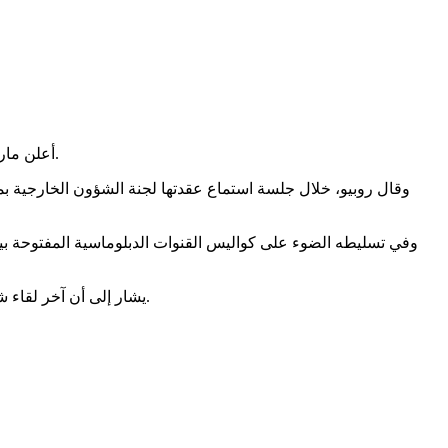
أعلن ماركو روبيو وزير الخارجية الأمريكي اليوم الأربعاء، أن محادثاته مع نظيره الروسي سيرغي لافروف تُعد خطوة في مسار الدبلوماسية الناضجة.
وقال روبيو، خلال جلسة استماع عقدتها لجنة الشؤون الخارجية بمج
وفي تسليطه الضوء على كواليس القنوات الدبلوماسية المفتوحة بي
يشار إلى أن آخر لقاء شخصي بين الوزيرين الروسي والأمريكي كان في الرياض في فبراير عام 2025، وأما الاتصال الهاتفي الأخير بينهما فتم في 25 مايو عام 2026.