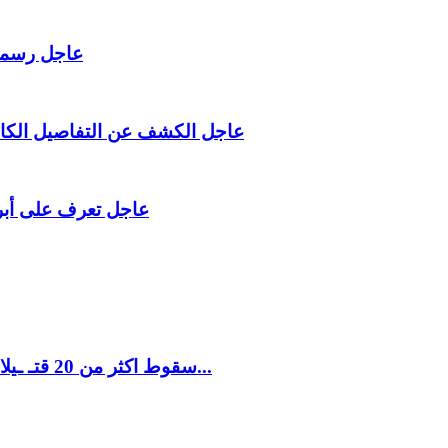
عاجل رسميا 
عاجل الكشف عن التفاصيل الكامل
عاجل تعرف على أبرز
سقوط اكثر من 20 قتـ ـيلا وجـ ـريحا مجزرة غامضة تهز اكبر معسكرات الحـ ـوثيين...