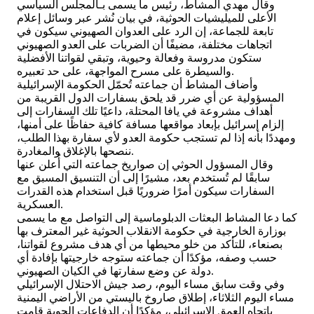
وقال مهدي المشاط، رئيس ما يسمى بـالمجلس السياسي
الأعلى للميليشيات الحوثية، في بيان نُشر عبر وسائل إعلام
تابعة للجماعة، إن الرد على العدوان الصهيوني سيكون في
اتجاهات مختلفة، مضيفًا أن الضربات على العدو الصهيوني
ستكون مدروسة وفعالة وحيوية، وتبقي لقواتنا الأفضلية
والسيطرة على مسرح المواجهة، على حد تعبيره.
وأضاف المشاط أن جماعته تُحمّل الحكومة الإسرائيلية
المسؤولية عن أي ضرر قد يلحق بسفارات الدول القريبة من
أهداف مشروعة في يافا المحتلة، داعيًا تلك السفارات إلى
إلزام إسرائيل بإبعاد مواقعها مسافة كافية حفاظًا على أمنها،
ومهددًا بأنه إذا لم تستجب حكومة العدو لأي سفارة بهذا الطلب،
ننصحها بالإغلاق والمغادرة.
وقال المسؤول الحوثي إن صواريخ جماعته التي أُعلن عنها
سابقًا لم تُستخدم بعد، مشيرًا إلى أن التنسيق المسبق مع
السفارات سيكون أمرًا ضروريًا قبل استخدام هذه القدرات
العسكرية.
كما دعا المشاط البعثات الدبلوماسية إلى التواصل مع ما يسمى
بوزارة الخارجية في حكومة الانقلاب الحوثية غير المعترف بها
بصنعاء، للتأكد من خلو محيطها من أي هدف مشروع لقواتنا،
حسب وصفه، مؤكدًا أن جماعته ستوجه خارجيتها بإفادة أي
دولة عن وضع سفارتها في الكيان الصهيوني.
وفي وقت سابق مساء اليوم، رصد جيش الاحتلال الإسرائيلي
مساء اليوم الثلاثاء، إطلاق صاروخ باليستي من الأراضي اليمنية
باتجاه العمق الإسرائيلي، مؤكدًا أن الدفاعات الجوية قامت