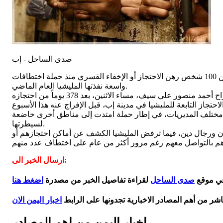
صدى الساحل - إب
أفرجت مليشيا الحوثي الإرهابية عن أحد المختطفين في محافظة إب وسط اليمن بعد أكثر من عام من اختطافه، بينما لا يزال أكثر من 100 شخص رهن الاحتجاز أو الإخفاء القسري منذ حملة اختطافات
واسعة نفذتها المليشيا العام الماضي.
ختلف المديريات، في إطار حملة امتدت إلى مناطق أخرى خاضعة
لسيطرتها.
ومحامون وإداريون ورجال دين، فيما ترفض المليشيا الكشف عن أماكن احتجازهم أو
ارسال الخبر الى:
في موقع
صدى الساحل
لقراءة تفاصيل الخبر من مصدرة
اضغط هنا
اشر من أهم المصادر الاخبارية تجدونها على الرابط
اخبار اليمن الان
اخبار اليمن من اهم المصادر