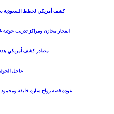
كشف أمريكي لخطط السعودية بحرب
انفجار مخازن ومراكز تدريب حوثية 
مصادر كشف أمريكي هدف ال
عاجل الحوثي
عودة قصة زواج سارة خليفة ومحمود كهر