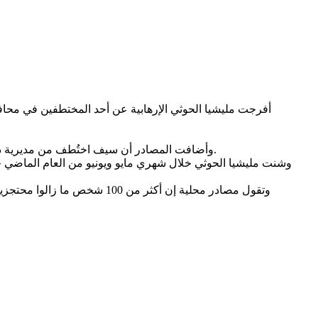
وأضافت المصادر أن سيف اختُطف من مديرية ذي السفال جنوبي محافظة إب في 19 مايو 2025، ونُقل إلى أحد مراكز الاحتجاز التابعة للمليشيا في مدينة إب، قبل الإفراج عنه هذا الأسبوع.
وشنت مليشيا الحوثي خلال شهري مايو ويونيو من العام الما
وتقول مصادر محلية إن أكثر 