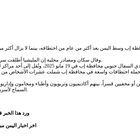
وقال سكان ومصادر محلية إن المليشيا أطلقت سراح أحمد منصور علي سيف، مساء الاثنين، بعد 378 يوماً من احتجازه.
ضي حملة اختطافات واسعة في محافظة إب شملت عشرات الأشخاص من م
من 100 شخص ما زالوا محتجزين أو مخفيين قسراً، بينهم أكاديميون وتربويون وأطباء 
السماح لأسرهم بالتواصل معهم رغم مرور أكثر من عام على اختطاف عدد منهم.
ورد هذا الخبر 
اخر اخبار اليمن مب