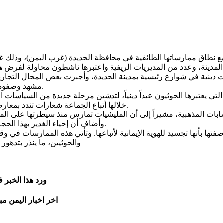
 نطاق ممارساتها الطائفية في محافظة الحديدة (غرب اليمن)، وذلك غداة 
نية في شوارع رئيسية بمدينة الحديدة، وأجبرت بعض المحال التجارية
مشهد وصفوه بـالاستفزازي للسكان المحليين، الذين يغلب عليهم المذهب السني.
ي يعتبرها الحوثيون عيداً دينياً، لتدشين مرحلة جديدة من السياسات
خلالها أتباع الجماعة شعارات تندد بمعارضيهم، وتصفهم بـالمنافقين والطواغيت، في تصعيد لخطاب الكراهية.
وأضاف أن إحياء الغدير بهذا الحجم في مدينة ذات أغلبية سنية هو إعلان حرب على النسيج الاجتماعي.
فتها بأنها تجسيد للهوية الإيمانية لأتباعها. وتأتي هذه الممارسات في 
والحوثيين، ما ينذر بتدهور
ورد هذا الخبر 
اخر اخبار اليمن مب