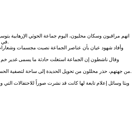
اتهم مراقبون وسكان محليون، اليوم جماعة الحوثي الإرهابية بتوسيع
في المدينة، وعدد من المديريات الريفية واعتبرها ناشطون محاولة لفرض هوية مذهبية ضيقة على مناطق ساحلية كانت تشتهر بتنوعها الثقافي.
وأفاد شهود عيان بأن عناصر الجماعة نصبت مجسمات وشعارات دي
وقال ناشطون إن الجماعة استغلت حادثة ما يسمى غدير خم الت
من جهتهم، حذر محللون من تحويل الحديدة إلى ساحة لتصفية الحسابات المذهبية، مشيراً إلى أن المليشيات تمارس منذ سيطرتها على المحافظة استهدافاً ممنهجاً للهوية الساحلية التي ظلت جامعة لليمنيين.
وبثا وسائل إعلام تابعة لها كانت قد نشرت صوراً للاحتفالات التي وص