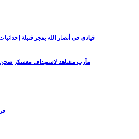
قيادي في أنصار الله يفجر قنبلة إحداث
مأرب مشاهد لاستهداف معسكر صحن ال
فر