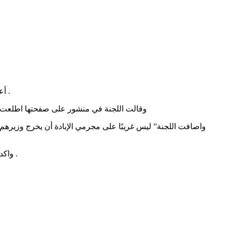
أعلنت اللجنة الدولية لكسر حصار غزة، اليوم الجمعة، إضراب مفتوح عن الطعام لعدد من معتقلي سفن أسطول الصمود العالمي عن الطعام .
وقالت اللجنة في منشور على صفحتها اطلعت علي
واكدت اللجنة أن أبطال الأسطول يبدو قد صدّعوا آذان هذا النكرة من الكيان المنبوذ بالهتاف لغرة وفلسطين كما أرعبوهم طيلة شهر من الإبحار .