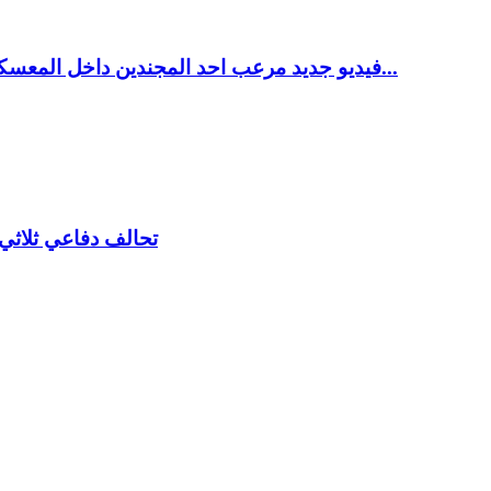
فيديو جديد مرعب احد المجندين داخل المعسكر يوثق لحظات القصف الشديد وهروب وذعر الأفراد في...
تحالف دفاعي ثلاثي 