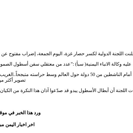
ه وكالة الانباء اليمنية( سبأ) :”عدد من معتقلي سفن أسطول الصمود 
واصافت اللجنة” ليس غريبًا على مجرمي الإبادة أن يخرج وزيرهم أمام الناشطين من 
تصوير أكثر من ٢٥ ثانية دون أن يستمع لهتاف “الحرية لفلسطين” من ا
ورد هذا الخبر في موق
اخر اخبار اليمن مب