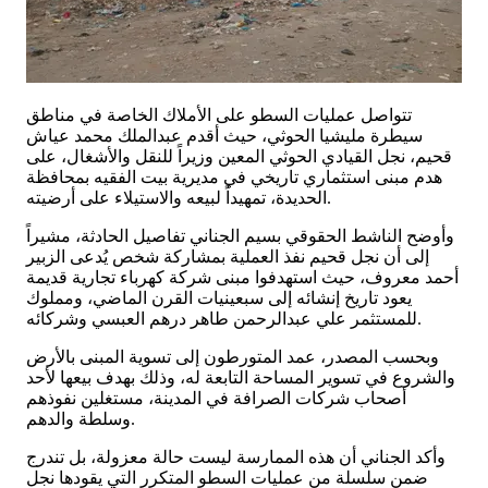
تتواصل عمليات السطو على الأملاك الخاصة في مناطق
سيطرة مليشيا الحوثي، حيث أقدم عبدالملك محمد عياش
قحيم، نجل القيادي الحوثي المعين وزيراً للنقل والأشغال، على
هدم مبنى استثماري تاريخي في مديرية بيت الفقيه بمحافظة
الحديدة، تمهيداً لبيعه والاستيلاء على أرضيته.
​وأوضح الناشط الحقوقي بسيم الجناني تفاصيل الحادثة، مشيراً
إلى أن نجل قحيم نفذ العملية بمشاركة شخص يُدعى الزبير
أحمد معروف، حيث استهدفوا مبنى شركة كهرباء تجارية قديمة
يعود تاريخ إنشائه إلى سبعينيات القرن الماضي، ومملوك
للمستثمر علي عبدالرحمن طاهر درهم العبسي وشركائه.
​وبحسب المصدر، عمد المتورطون إلى تسوية المبنى بالأرض
والشروع في تسوير المساحة التابعة له، وذلك بهدف بيعها لأحد
أصحاب شركات الصرافة في المدينة، مستغلين نفوذهم
وسلطة والدهم.
​وأكد الجناني أن هذه الممارسة ليست حالة معزولة، بل تندرج
ضمن سلسلة من عمليات السطو المتكرر التي يقودها نجل