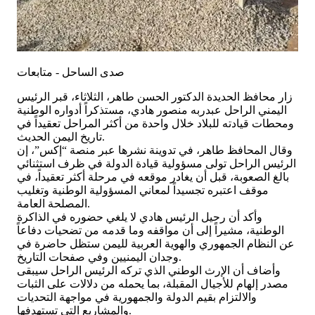
صدى الساحل - متابعات
زار محافظ الحديدة الدكتور الحسن طاهر، الثلاثاء، قبر الرئيس
اليمني الراحل عبدربه منصور هادي، مستذكراً أدواره الوطنية
ومحطات قيادته للبلاد خلال واحدة من أكثر المراحل تعقيداً في
تاريخ اليمن الحديث.
وقال المحافظ طاهر، في تدوينة نشرها عبر منصة “إكس”، إن
الرئيس الراحل تولى مسؤولية قيادة الدولة في ظرف استثنائي
بالغ الصعوبة، قبل أن يغادر موقعه في مرحلة أكثر تعقيداً، في
موقف اعتبره تجسيداً لمعاني المسؤولية الوطنية وتغليب
المصلحة العامة.
وأكد أن رحيل الرئيس هادي لا يلغي حضوره في الذاكرة
الوطنية، مشيراً إلى أن مواقفه وما قدمه من تضحيات دفاعاً
عن النظام الجمهوري والهوية العربية لليمن ستظل حاضرة في
وجدان اليمنيين وفي صفحات التاريخ.
وأضاف أن الإرث الوطني الذي تركه الرئيس الراحل سيبقى
مصدر إلهام للأجيال المقبلة، بما يحمله من دلالات على الثبات
والالتزام بقيم الدولة والجمهورية في مواجهة التحديات
والمشاريع التي تستهدفها.