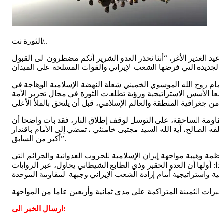
الثورة نت/..
 مفجر الثورة الإسلامية الإمام الخميني وحلول عيد الغدير الأغر، “أننا نحذر العدو الشرير أنكم مضطرون الى القبول
الإمام روح الله الموسوي الخميني شعلة النهضة الإسلامية الوهاجة في
عا الأسس الاستراتيجية ورؤية تطلعات الثورة في مجال تحرير الأمة
مقاومة الساحقة، على التوسل لوقف إطلاق النار، فقد بات واضحا أن
فه الصالح، آية الله السيد مجتبى خامنئي ، تمضي إلى الأمام باقتدار
أكبر من السابق”.
مة وهيبة مواجهة إيران الإسلامية للحروب العدوانية والجرائم التي
: أولها أن العدو الحقير وذي الطابع الشيطاني يحاول، عبر الروايات
ات الثمينة المتراكمة على مدى ثمانية وأربعين عاما من المواجهة
ارسال الخبر الى: