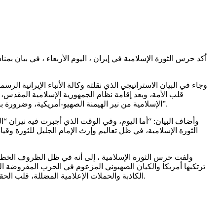
وجاء في البيان الاستراتيجي الذي نقلته وكالة الأنباء الإيرانية الر
قلب الأمة، وبعد إقامة نظام الجمهورية الإسلامية المقدس،
الإسلامية من نير الهيمنة الصهيو-أمريكية، وضرورة بناء القوة وتحقيق الوحدة الإسلامية لاجتثاث الصهيونية وأمريكا المجرمة من جغرافية المنطقة والعالم الإسلامي، قبل أن يلتحق بالملأ الأعلى”.
وأضاف البيان: “أما اليوم، وفي الوقت الذي أجبرت فيه نيران “ا
الثورة الإسلامية، في ظل تعاليم وإرث الإمام الجليل للثورة وقياد
ولفت حرس الثورة الإسلامية ، إلى أنه في ظل الظروف الخطيرة و
ترتكبها أمريكا والكيان الصهيوني المزعوم في الحرب المفروضة الثال
الكاذبة والحملات الإعلامية المضللة، قلب الحقائق وتشويه الواقع. إلا أن العالم يدرك أن هذا العدو قد مُني بهزيمة تاريخية واستراتيجية أمام إرادة الشعب الإيراني وجبهة المقاومة الموحدة.