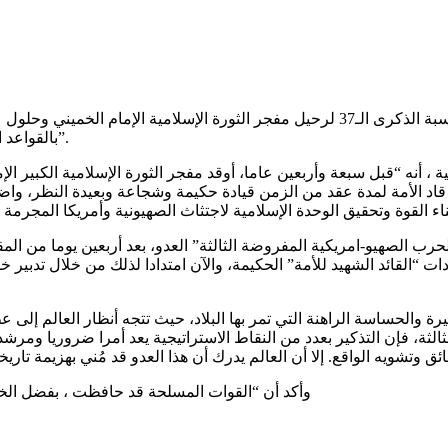
أكد حرس الثورة الإسلامية في إيران ، اليوم الأربعاء ، في بيان بمناسبة الذكرى الـ37 لرحيل
بالقواعد الجديدة التي فرضها الشعب الإيراني والقوات المسلحة على الميدان”.
سمية ، أنه “قبل سبعة وأربعين عاما، أوقد مفجر الثورة الإسلامية الكبير 
 قاد الأمة لمدة عقد من الزمن قيادة حكيمة وشجاعة وبعيدة النظر، واض
لحرب الصهيو-امريكية المفروضة الثالثة” العدو، بعد أربعين يوما من ال
ات “القائد الشهيد للأمة” الحكيمة، والآن امتدادا لذلك من خلال تدبير خل
الحساسة الراهنة التي تمر بها البلاد، حيث تتجه أنظار العالم إلى عظ
ثة، فإن التذكير بعدد من النقاط الاستراتيجية يعد أمرا ضروريا ومرشدا
وأكد أن “القوات المسلحة قد حافظت ، بفضل الخبر