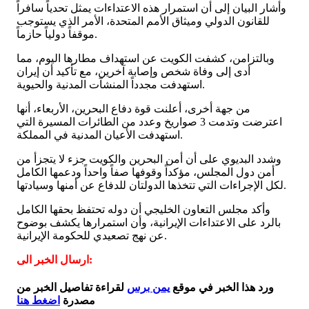
وأشار البيان إلى أن استمرار هذه الاعتداءات يمثل تحدياً سافراً
للقانون الدولي وميثاق الأمم المتحدة، الأمر الذي يستوجب
موقفاً دولياً حازماً.
وبالتزامن، كشفت الكويت عن استهداف مطارها اليوم، مما
أدى إلى وفاة شخص وإصابة آخرين، مع تأكيد أن إيران
استهدفت مجدداً المنشآت المدنية والحيوية.
من جهة أخرى، أعلنت قوة دفاع البحرين، الأربعاء، أنها
اعترضت وتدمت 3 صواريخ وعدد من الطائرات المسيرة التي
استهدفت الأعيان المدنية في المملكة.
وشدد البديوي على أن أمن البحرين والكويت جزء لا يتجزأ من
أمن دول المجلس، مؤكداً وقوفها صفاً واحداً ودعمها الكامل
لكل الإجراءات التي تتخذها الدولتان للدفاع عن أمنها وسيادتها.
وأكد مجلس التعاون الخليجي أن دوله تحتفظ بحقها الكامل
بالرد على الاعتداءات الإيرانية، وأن استمرارها يكشف بوضوح
عن نهج تصعيدي للحكومة الإيرانية.
ارسال الخبر الى:
ورد هذا الخبر في موقع
يمن برس
لقراءة تفاصيل الخبر من
مصدرة
اضغط هنا