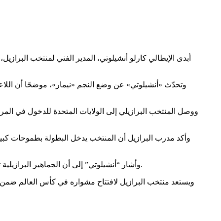
وتحدّث «أنشيلوتي» عن وضع النجم «نيمار»، موضحًا أن اللاعب
ووصل المنتخب البرازيلي إلى الولايات المتحدة للدخول في المر
وأكد مدرب البرازيل أن المنتخب يدخل البطولة بطموحات كبير
وأشار “أنشيلوتي” إلى أن الجماهير البرازيلية تنتظر دائمًا رؤية منتخبها في أفضل صورة، وهو ما يدفع اللاعبين والجهاز الفني لبذل أقصى جهد ممكن قبل ضربة البداية الرسمية للمونديال.
ويستعد منتخب البرازيل لافتتاح مشواره في كأس العالم ضمن م