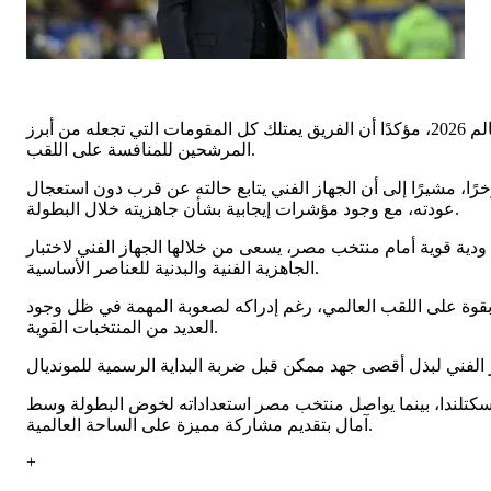
أبدى الإيطالي كارلو أنشيلوتي، المدير الفني لمنتخب البرازيل، تفاؤله الكبير بشأن استعدادات “السيليساو” لخوض منافسات كأس العالم 2026، مؤكدًا أن الفريق يمتلك كل المقومات التي تجعله من أبرز
المرشحين للمنافسة على اللقب.
رًا، مشيرًا إلى أن الجهاز الفني يتابع حالته عن قرب دون استعجال
عودته، مع وجود مؤشرات إيجابية بشأن جاهزيته خلال البطولة.
دية قوية أمام منتخب مصر، يسعى من خلالها الجهاز الفني لاختبار
الجاهزية الفنية والبدنية للعناصر الأساسية.
بقوة على اللقب العالمي، رغم إدراكه لصعوبة المهمة في ظل وجود
العديد من المنتخبات القوية.
اسكتلندا، بينما يواصل منتخب مصر استعداداته لخوض البطولة وسط
آمال بتقديم مشاركة مميزة على الساحة العالمية.
+