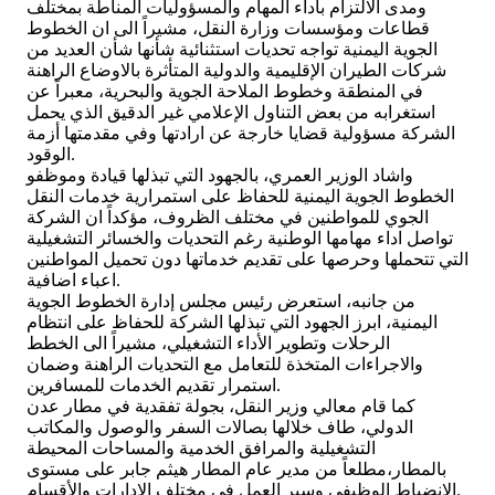
ومدى الالتزام بأداء المهام والمسؤوليات المناطة بمختلف
قطاعات ومؤسسات وزارة النقل، مشيراً الى ان الخطوط
الجوية اليمنية تواجه تحديات استثنائية شأنها شأن العديد من
شركات الطيران الإقليمية والدولية المتأثرة بالاوضاع الراهنة
في المنطقة وخطوط الملاحة الجوية والبحرية، معبراً عن
استغرابه من بعض التناول الإعلامي غير الدقيق الذي يحمل
الشركة مسؤولية قضايا خارجة عن ارادتها وفي مقدمتها أزمة
الوقود.
واشاد الوزير العمري، بالجهود التي تبذلها قيادة وموظفو
الخطوط الجوية اليمنية للحفاظ على استمرارية خدمات النقل
الجوي للمواطنين في مختلف الظروف، مؤكداً ان الشركة
تواصل اداء مهامها الوطنية رغم التحديات والخسائر التشغيلية
التي تتحملها وحرصها على تقديم خدماتها دون تحميل المواطنين
اعباء اضافية.
من جانبه، استعرض رئيس مجلس إدارة الخطوط الجوية
اليمنية، ابرز الجهود التي تبذلها الشركة للحفاظ على انتظام
الرحلات وتطوير الأداء التشغيلي، مشيراً الى الخطط
والاجراءات المتخذة للتعامل مع التحديات الراهنة وضمان
استمرار تقديم الخدمات للمسافرين.
كما قام معالي وزير النقل، بجولة تفقدية في مطار عدن
الدولي، طاف خلالها بصالات السفر والوصول والمكاتب
التشغيلية والمرافق الخدمية والمساحات المحيطة
بالمطار،مطلعاً من مدير عام المطار هيثم جابر على مستوى
الانضباط الوظيفي وسير العمل في مختلف الإدارات والأقسام.