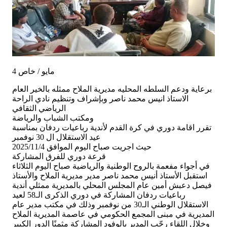
4 مايو / خاص
برعاية ودعم السلطه المحليه مديرية الملاح ممثله بالخير العام
الاستاذ انيس محمد ناصر وبإشراف وتنظيم نادي الراحة
الرياضي الثقافي
ومكتب الشباب والرياضة
تقرر اقامة دوري في كرة القدم لأندية رباعيات ردفان بمناسبة
عيد الاستقلال ال 30 نوفمبر
حيث اجريت صباح اليوم الموافق 2025/11/4
قرعة دوري للفرق المشاركة
في أجواء مفعمة بالروح الوطنية والرياضية صباح اليوم الثلاثاء
استقبل الأستاذ أنيس محمد ناصر مدير مديرية الملاح والأستاذ
فيصل دعبش أمين عام المجلس المحلي بالمديرية ممثلي أندية
رباعيات ردفان المشاركة في دوري الذكرى الـ58 لعيد
الاستقلال الوطني الـ30 من نوفمبر وذلك في مكتب مدير عام
المديرية في مبنى المجمع الحكومي في عاصمة المديرية الملاح
وخلال اللقاء رحّب المدير بالوفود المشاركة مثمنًا الدور الكبير