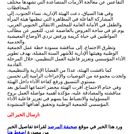
التقاعس عن معالجة الأزمات المتصاعدة التي تشهدها مختلف
المحافظات.
وفي هذا السياق، دعت الهيئة الإدارية، نساء الجنوب، إلى
المشاركة الفاعلة في المظاهرة التي تنظمها هيئة المرأة
والطفل في الأمانة العامة للمجلس الانتقالي الجنوبي العربي،
يوم غدٍ في ساحة العروض بالعاصمة عدن، للتعبير عن مطالب
المواطنين في حياة كريمة ورفض تردي الأوضاع المعيشية
والخدمية.
وتطرق الاجتماع، إلى مناقشة مسودة خطة عمل الجمعية
الوطنية وهيئتها الإدارية للأشهر الستة المقبلة، بهدف تطوير
الأداء المؤسسي وتعزيز فاعلية العمل التنظيمي، خلال المرحلة
القادمة.
كما ناقشت الهيئة، عددًا من القضايا الإدارية والتنظيمية،
واتخذت مجموعة من التوصيات والإجراءات الرامية إلى تحسين
مستوى التنسيق ورفع كفاءة الأداء داخل الهيئة.
وفي ختام الاجتماع، أقرت الهيئة محضر اجتماعها السابق بعد
مناقشته والمصادقة عليه، مؤكدة أهمية مواصلة العمل بروح
المسؤولية والانضباط بما يسهم في تعزيز فاعلية الأداء
المؤسسي للجمعية الوطنية وتحقيق أهدافها المنشودة.
ارسال الخبر الى:
ورد هذا الخبر في موقع
صحيفة المرصد
لقراءة تفاصيل الخبر
من مصدرة
اضغط هنا