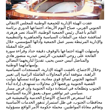
عقدت الهيئة الإدارية للجمعية الوطنية للمجلس الانتقالي
الجنوبي العربي، صباح اليوم الأربعاء، اجتماعها الدوري برئاسة
القائم بأعمال رئيس الجمعية الوطنية، الأستاذ نصر هرهرة،
لمناقشة جملة من الملفات السياسية والجماهيرية والتنظيمية
والإدارية المرتبطة بسير عمل الجمعية وأدائها المؤسسي، خلال
المرحلة المقبلة.
واستهلت الهيئة اجتماعها بالوقوف دقيقة حداد وقراءة سورة
الفاتحة على روحي الفقيدين، الرئيس عبدربه منصور هادي
والمناضل أنيس حسن يحيى، تقديرًا لتاريخهما النضالي
وإسهاماتهما الوطنية.
وخلال الاجتماع، ناقشت الهيئة الإدارية، المستجدات السياسية
الراهنة، متوقفة أمام المحاولات الفاشلة الرامية إلى تغيير
المشهد الجنوبي لصالح قوى معادية، مؤكدة تمسكها بثوابت
القضية الجنوبية ورفضها لأي محاولات تستهدف إرادة أبناء
الجنوب وتطلعاته في استعادة دولته الجنوبية وأن فرض مسار
سياسي غير توافقي سوف يعمق الأزمة السياسية.
كما استعرض الاجتماع، الأوضاع الخدمية والمعيشية في
محافظات الجنوب، في ظل استمرار تدهور الخدمات الأساسية
وتفاقم معاناة المواطنين، محملة حكومة الأمر الواقع مسؤولية