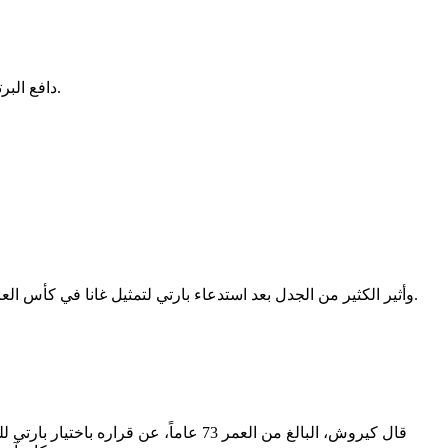
دافع البرتغالي كارلوس كيروش مدرب منتخب غانا، عن قراره بضم توماس بارتي لاعب فياريال لقائمة النجوم السوداء المشاركة في مونديال 2026.
وأثير الكثير من الجدل بعد استدعاء بارتي لتمثيل غانا في كأس العالم، بعدما وُجهت إلى لاعب خط وسط آرسنال السابق، سبع تهم بالاغتصاب وتهمة واحدة بالاعتداء الجنسي في لندن بين عامي 2020 و2022.
قال كيروش، البالغ من العمر 73 عاماً، 