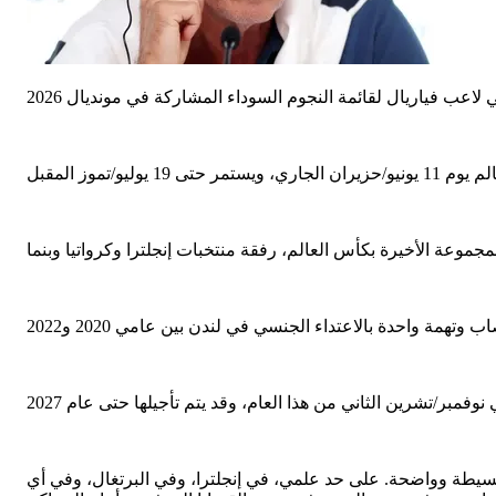
ديال: إنها إجابة بسيطة وواضحة. على حد علمي، في إنجلترا، وفي البرتغال، وفي أي