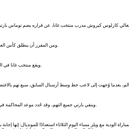
ومن المقرر أن ينطلق كأس العالم يوم 11 يونيو/حزيران الجاري، ويستمر حتى 19 يوليو/تموز المقبل.
ويقع منتخب غانا في المجموعة الأخيرة بكأس العالم، رفقة منتخبات إنجلترا وكرواتيا وبنما.
وينفي بارتي جميع التهم، وقد حُدد موعد المحاكمة في نوفمبر/تشرين الثاني من هذا العام، وقد يتم تأجيلها حتى عام 2027.
عن قراره باختيار بارتي للمباراة الودية مع ويلز مساء اليوم الثلاثاء استعدادًا للمون