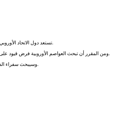
تستعد دول الاتحاد الأوروبي للنظر في دعم عقوبات تستهدف سياسيين إسرائيليين متهمين بانتهاك حقوق نشطاء أجانب احتُجزوا ضمن أسطول حاول الوصول إلى غزة.
ومن المقرر أن تبحث العواصم الأوروبية فرض قيود على كبار أعضاء حكومة الاحتلال للمرة الأولى، قبل اجتماع المجلس الأوروبي في 18 و19 يونيو، وفقاً لمسودة وثيقة أعدها مسؤولون في الاتحاد.
وسيبحث سفراء الدول الـ27 المقترحات غدا الأربعاء، في إطار مساعي بروكسل لتوحيد الموقف بشأن هذه القضية الحساسة التي تتطلب إجماعاً للمضي قدماً.