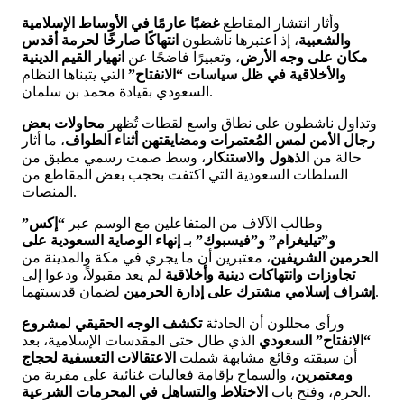
وأثار انتشار المقاطع
غضبًا عارمًا في الأوساط الإسلامية
والشعبية
، إذ اعتبرها ناشطون
انتهاكًا صارخًا لحرمة أقدس
مكان على وجه الأرض
، وتعبيرًا فاضحًا عن
انهيار القيم الدينية
والأخلاقية في ظل سياسات “الانفتاح”
التي يتبناها النظام
السعودي بقيادة محمد بن سلمان.
وتداول ناشطون على نطاق واسع لقطات تُظهر
محاولات بعض
رجال الأمن لمس المُعتمرات ومضايقتهن أثناء الطواف
، ما أثار
حالة من
الذهول والاستنكار
، وسط صمت رسمي مطبق من
السلطات السعودية التي اكتفت بحجب بعض المقاطع من
المنصات.
وطالب الآلاف من المتفاعلين مع الوسم عبر
“إكس”
و”تيليغرام” و”فيسبوك”
بـ
إنهاء الوصاية السعودية على
الحرمين الشريفين
، معتبرين أن ما يجري في مكة والمدينة من
تجاوزات وانتهاكات دينية وأخلاقية
لم يعد مقبولاً، ودعوا إلى
لضمان قدسيتهما.
إشراف إسلامي مشترك على إدارة الحرمين
ورأى محللون أن الحادثة
تكشف الوجه الحقيقي لمشروع
“الانفتاح” السعودي
الذي طال حتى المقدسات الإسلامية، بعد
أن سبقته وقائع مشابهة شملت
الاعتقالات التعسفية لحجاج
ومعتمرين
، والسماح بإقامة فعاليات غنائية على مقربة من
.
الحرم، وفتح باب
الاختلاط والتساهل في المحرمات الشرعية