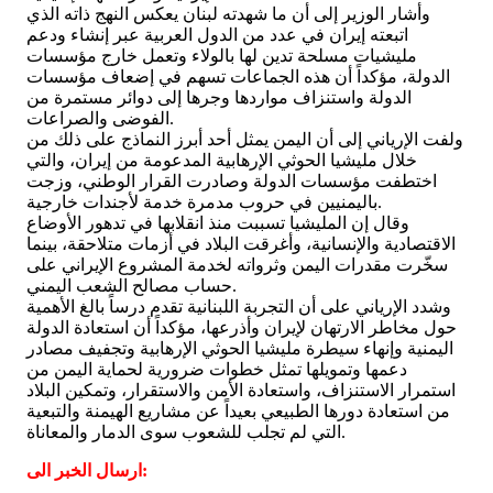
وأشار الوزير إلى أن ما شهدته لبنان يعكس النهج ذاته الذي
اتبعته إيران في عدد من الدول العربية عبر إنشاء ودعم
مليشيات مسلحة تدين لها بالولاء وتعمل خارج مؤسسات
الدولة، مؤكداً أن هذه الجماعات تسهم في إضعاف مؤسسات
الدولة واستنزاف مواردها وجرها إلى دوائر مستمرة من
الفوضى والصراعات.
ولفت الإرياني إلى أن اليمن يمثل أحد أبرز النماذج على ذلك من
خلال مليشيا الحوثي الإرهابية المدعومة من إيران، والتي
اختطفت مؤسسات الدولة وصادرت القرار الوطني، وزجت
باليمنيين في حروب مدمرة خدمة لأجندات خارجية.
وقال إن المليشيا تسببت منذ انقلابها في تدهور الأوضاع
الاقتصادية والإنسانية، وأغرقت البلاد في أزمات متلاحقة، بينما
سخّرت مقدرات اليمن وثرواته لخدمة المشروع الإيراني على
حساب مصالح الشعب اليمني.
وشدد الإرياني على أن التجربة اللبنانية تقدم درساً بالغ الأهمية
حول مخاطر الارتهان لإيران وأذرعها، مؤكداً أن استعادة الدولة
اليمنية وإنهاء سيطرة مليشيا الحوثي الإرهابية وتجفيف مصادر
دعمها وتمويلها تمثل خطوات ضرورية لحماية اليمن من
استمرار الاستنزاف، واستعادة الأمن والاستقرار، وتمكين البلاد
من استعادة دورها الطبيعي بعيداً عن مشاريع الهيمنة والتبعية
التي لم تجلب للشعوب سوى الدمار والمعاناة.
ارسال الخبر الى: