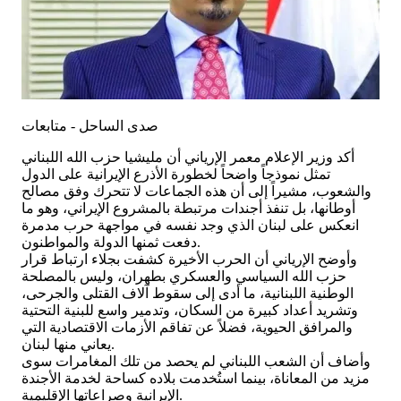
صدى الساحل - متابعات
أكد وزير الإعلام معمر الإرياني أن مليشيا حزب الله اللبناني
تمثل نموذجاً واضحاً لخطورة الأذرع الإيرانية على الدول
والشعوب، مشيراً إلى أن هذه الجماعات لا تتحرك وفق مصالح
أوطانها، بل تنفذ أجندات مرتبطة بالمشروع الإيراني، وهو ما
انعكس على لبنان الذي وجد نفسه في مواجهة حرب مدمرة
دفعت ثمنها الدولة والمواطنون.
وأوضح الإرياني أن الحرب الأخيرة كشفت بجلاء ارتباط قرار
حزب الله السياسي والعسكري بطهران، وليس بالمصلحة
الوطنية اللبنانية، ما أدى إلى سقوط آلاف القتلى والجرحى،
وتشريد أعداد كبيرة من السكان، وتدمير واسع للبنية التحتية
والمرافق الحيوية، فضلاً عن تفاقم الأزمات الاقتصادية التي
يعاني منها لبنان.
وأضاف أن الشعب اللبناني لم يحصد من تلك المغامرات سوى
مزيد من المعاناة، بينما استُخدمت بلاده كساحة لخدمة الأجندة
الإيرانية وصراعاتها الإقليمية.