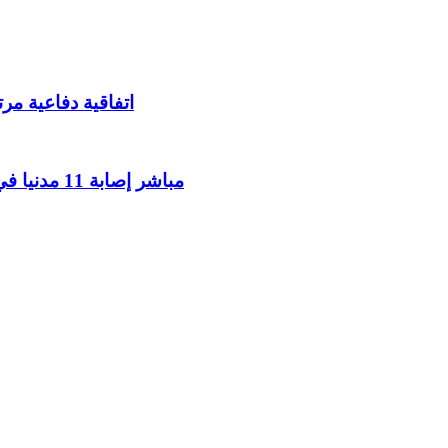
اتفاقية دفاعية مر
مباشر إصابة 11 مدنيا في هجوم حوثي على نجران وفق التحالف بقيادة السعودية