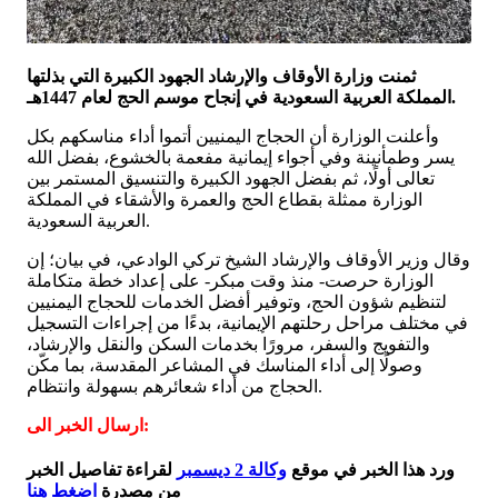
ثمنت وزارة الأوقاف والإرشاد الجهود الكبيرة التي بذلتها
المملكة العربية السعودية في إنجاح موسم الحج لعام 1447هـ.
وأعلنت الوزارة أن الحجاج اليمنيين أتموا أداء مناسكهم بكل
يسر وطمأنينة وفي أجواء إيمانية مفعمة بالخشوع، بفضل الله
تعالى أولًا، ثم بفضل الجهود الكبيرة والتنسيق المستمر بين
الوزارة ممثلة بقطاع الحج والعمرة والأشقاء في المملكة
العربية السعودية.
وقال وزير الأوقاف والإرشاد الشيخ تركي الوادعي، في بيان؛ إن
الوزارة حرصت- منذ وقت مبكر- على إعداد خطة متكاملة
لتنظيم شؤون الحج، وتوفير أفضل الخدمات للحجاج اليمنيين
في مختلف مراحل رحلتهم الإيمانية، بدءًا من إجراءات التسجيل
والتفويج والسفر، مرورًا بخدمات السكن والنقل والإرشاد،
وصولًا إلى أداء المناسك في المشاعر المقدسة، بما مكّن
الحجاج من أداء شعائرهم بسهولة وانتظام.
ارسال الخبر الى:
ورد هذا الخبر في موقع
وكالة 2 ديسمبر
لقراءة تفاصيل الخبر
من مصدرة
اضغط هنا