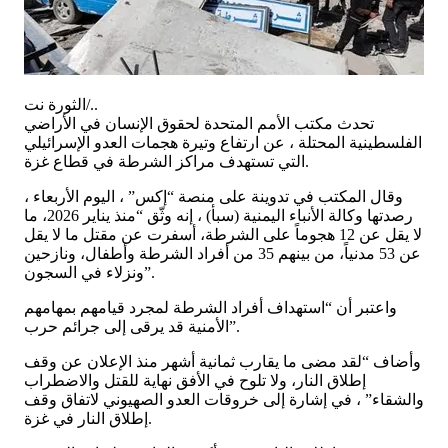
الثورة نت/..
تحدث مكتب الأمم المتحدة لحقوق الإنسان في الأراضي
الفلسطينية المحتلة ، عن ارتفاع وتيرة هجمات العدو الإسرائيلي
التي تستهدف مراكز الشرطة في قطاع غزة.
وقال المكتب في تدوينة على منصة “إكس” ، اليوم الأربعاء ،
رصدتها وكالة الأنباء اليمنية (سبأ) ، إنه وثّق “منذ يناير 2026، ما
لا يقل عن 12 هجوماً على الشرطة، أسفرت عن مقتل ما لا يقل
عن 53 مدنياً، من بينهم 35 من أفراد الشرطة وأطفال، ونازحين
ونزلاء في السجون”.
واعتبر أن “استهداف أفراد الشرطة لمجرد قيامهم بمهامهم
الأمنية قد يرقى إلى جرائم حرب”.
وأضاف “لقد مضى ما يقارب ثمانية أشهر منذ الإعلان عن وقف
إطلاق النار، ولا تلوح في الأفق نهاية للقتل والاضطراب
والشقاء” ، في إشارة إلى خروقات العدو الصهيوني لاتفاق وقف
إطلاق النار في غزة.