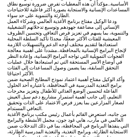
الأساسية..مؤكداً أن هذه المعطيات تفرض ضرورة توسيع نطاق
المساعدات الإنسانية والاستجابة بصورة أكثر فاعلية للاحتياجات
الطارئة والتنموية على حد سواء.
ودعا الوكيل مفتاح برنامج الأغذية العالمي وشركاء العمل
الإنساني إلى مضاعفة جهودهم وتوسيع تدخلاتهم التشغيلية
والتنموية، بما يسهم في تعزيز فرص التعافي وتحسين الظروف
المعيشية للفئات الأكثر ضعفًا، مجددًا تأكيد السلطة المحلية
استعدادها لتقديم مختلف أوجه الدعم والتسهيلات اللازمة
لإنجاح البرامج الإنسانية بالمحافظة..مشدداً على أهمية معالجة
الفجوات التمويلية التي تواجه البرامج الإنسانية، وإعادة النظر
في أوضاع الأسر المستحقة التي تم استبعادها خلال عمليات
التحقق السابقة، بما يضمن وصول المساعدات إلى الفئات
الأكثر احتياجًا.
وأكد الوكيل مفتاح أهمية اعتماد نموذج المطابخ الصحية ضمن
برامج التغذية المدرسية في المحافظة، باعتباره أحد الحلول
الفاعلة لتحسين الوضع الغذائي للأطفال وتعزيز مخرجات
التعليم، إلى جانب أهمية استمرار مشاريع دعم سبل العيش
لصغار المزارعين بما يعزز فرص الاعتماد على الذات وتحقيق
التعافي المستدام.
من جانبه، استعرض القائم بأعمال رئيس مكتب برنامج الأغذية
العالمي في مأرب، هابي غود جون، مجمل الأنشطة والبرامج
التي ينفذها البرنامج في المحافظة، بما في ذلك التدخلات ضمن
الاستجابة الطارئة، وبرامج التغذية، والتغذية المدرسية الطارئة،