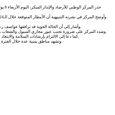
وأشار إلى أن الحالة الجوية قد ترافقها عواصف رعدية ورياح نشطة في بعض المناطق، داعيًا المواطنين إلى أخذ الاحتياطات اللازمة، خصوصًا في المناطق الجبلية ومواقع تجمع مياه الأمطار.
وشدد المركز على ضرورة تجنب عبور مجاري السيول والشعاب والأودية أثناء هطول الأمطار، وعدم التواجد في الأماكن المنخفضة أو المناطق المعرضة لخطر تدفق السيول، حفاظًا على سلامة المواطنين.
كما دعا إلى الالتزام بإرشادات السلامة والابتعاد عن مصادر الخطر خلال العواصف الرعدية، في ظل استمرار التقلبات الجوية التي تشهدها عدد من المحافظات اليمنية خلال موسم الأمطار.
وتشهد مناطق يمنية عدة خلال الفترة الحالية أمطارًا موسمية متفرقة، وسط تحذيرات متكررة من مخاطر السيول والانهيارات التي قد تنتج عن غزارة الهطول في بعض المناطق.