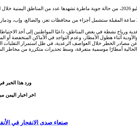
حذر المركز الوطني للأرصاد والإنذار المبكر، اليوم الأربعاء 8 يوليو 2026، من حالة جوية ماطرة 
وأوضح المركز في نشرته التنبيهية أن الأمطار المتوقعة خلال الـ24 ساعة المقبلة ستشمل أجزاء من مح
ورد هذا الخبر ف
اخر اخبار اليمن مب
صنعاء صدى الانفجار في الأنف