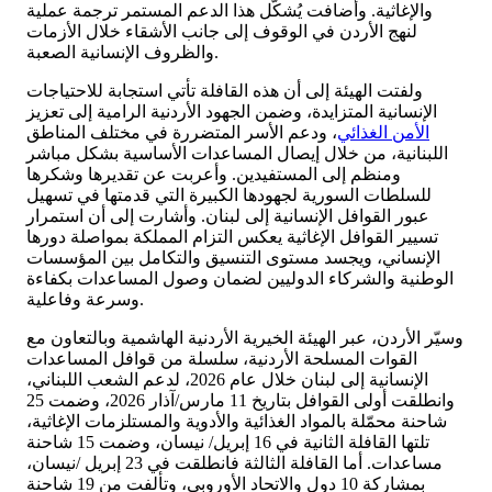
والإغاثية. وأضافت يُشكّل هذا الدعم المستمر ترجمة عملية
لنهج الأردن في الوقوف إلى جانب الأشقاء خلال الأزمات
والظروف الإنسانية الصعبة.
ولفتت الهيئة إلى أن هذه القافلة تأتي استجابة للاحتياجات
الإنسانية المتزايدة، وضمن الجهود الأردنية الرامية إلى تعزيز
الأمن الغذائي
، ودعم الأسر المتضررة في مختلف المناطق
اللبنانية، من خلال إيصال المساعدات الأساسية بشكل مباشر
ومنظم إلى المستفيدين. وأعربت عن تقديرها وشكرها
للسلطات السورية لجهودها الكبيرة التي قدمتها في تسهيل
عبور القوافل الإنسانية إلى لبنان. وأشارت إلى أن استمرار
تسيير القوافل الإغاثية يعكس التزام المملكة بمواصلة دورها
الإنساني، ويجسد مستوى التنسيق والتكامل بين المؤسسات
الوطنية والشركاء الدوليين لضمان وصول المساعدات بكفاءة
وسرعة وفاعلية.
وسيّر الأردن، عبر الهيئة الخيرية الأردنية الهاشمية وبالتعاون مع
القوات المسلحة الأردنية، سلسلة من قوافل المساعدات
الإنسانية إلى لبنان خلال عام 2026، لدعم الشعب اللبناني،
وانطلقت أولى القوافل بتاريخ 11 مارس/آذار 2026، وضمت 25
شاحنة محمّلة بالمواد الغذائية والأدوية والمستلزمات الإغاثية،
تلتها القافلة الثانية في 16 إبريل/ نيسان، وضمت 15 شاحنة
مساعدات. أما القافلة الثالثة فانطلقت في 23 إبريل /نيسان،
بمشاركة 10 دول والاتحاد الأوروبي، وتألفت من 19 شاحنة