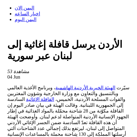
اليمن الان
اخبار الساعه
اليمن اليوم
الأردن يرسل قافلة إغاثية إلى
لبنان عبر سورية
53 مشاهدة
04 Jun
سيّرت
الهيئة الخيرية الأردنية الهاشمية
، وبرنامج الأغذية العالمي
وبالتنسيق والتعاون مع وزارة الخارجية وشؤون المغتربين
والقوات المسلحة الأردنية، الخميس،
القافلة الإغاثية
السادسة
إلى الجمهورية اللبنانية. وقالت الهيئة في بيان صادر اليوم إن
القافلة مكوّنة من 28 شاحنة محمّلة بالمواد الغذائية في إطار
الجهود الإنسانية الأردنية المتواصلة لدعم لبنان. وأوضحت الهيئة
أن هذه القافلة تعدّ السادسة ضمن الجسر الإغاثي الأردني
المتواصل إلى لبنان، ليرتفع بذلك إجمالي عدد الشاحنات التي
أرسلتها المملكة إلى 130 شاحنة محملة بالمساعدات الإنسانية