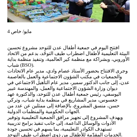
4 مايو/ خاص
افتتح اليوم في جمعية أطفال عدن للتوحد مشروع تحسين
البيئة التعليمية لأطفال اضطراب طيف التوحّد، بدعم من الاتحاد
الأوروبي، وبشراكة مع منظمة كير العالمية، وتنفيذ منظمة بداية
شباب (BSO).
وجرى الافتتاح بحضور الأستاذ عصام وادي، مدير عام الاتحادات
والجمعيات في مكتب الشؤون الاجتماعية والعمل بالعاصمة
عدن، إلى جانب الدكتور سمير، مدير عام التأهيل الاجتماعي في
ديوان وزارة الشؤون الاجتماعية والعمل، والمهندسة عبير
اليوسفي، رئيس جمعية أطفال عدن للتوحد، والدكتورة عهد
جعسوس، مدير المشاريع في منظمة بداية شباب، وتركي
حسن، منسق المشروع، بالإضافة إلى ممثلين عن عدد من
الجهات الحكومية والمنظمات الدولية.
ويهدف المشروع إلى تجهيز مرافق الجمعية التعليمية وتوفير
الأدوات والوسائل الداعمة، إلى جانب تنفيذ برامج تدريبية
تستهدف الكوادر التعليمية، بما يسهم في تحسين جودة
الخدمات المقدّمة للأطفال من ذوي اضطراب طيف التوحد.