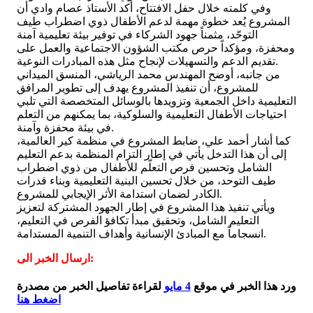
وفي كلمته خلال حفل الافتتاح، أكد الأستاذ عصام وادي أن
المشروع يُعد خطوة مهمة لدعم الأطفال ذوي اضطراب طيف
التوحّد، مثمناً جهود الشركاء في توفير بيئة تعليمية آمنة
ومحفزة، ومؤكداً حرص مكتب الشؤون الاجتماعية والعمل على
تقديم الدعم والتسهيلات لإنجاح مثل هذه المبادرات النوعية.
من جانبه، أوضح المهندس محمد الرياشي، المنسق الميداني
للمشروع، أن تنفيذ المشروع يهدف إلى تطوير المرافق
التعليمية داخل الجمعية وتزويدها بالوسائل المتخصصة التي تلبي
احتياجات الأطفال التعليمية والسلوكية، بما يمكنهم من التعلم
في بيئة محفزة وآمنة.
كما أشار أحمد علي، ضابط المشروع في منظمة كير العالمية،
إلى أن هذا التدخل يأتي في إطار التزام المنظمة بدعم التعليم
الشامل وتحسين فرص التعلّم للأطفال من ذوي اضطراب
طيف التوحد، من خلال تحسين البنية التعليمية وبناء قدرات
الكادر لضمان استدامة الأثر الإيجابي للمشروع.
ويأتي تنفيذ هذا المشروع في إطار الجهود المشتركة لتعزيز
التعليم الشامل، وتحقيق مبدأ تكافؤ الفرص في التعليم،
انسجاماً مع المبادئ الإنسانية وأهداف التنمية المستدامة.
ارسال الخبر الى:
ورد هذا الخبر في موقع
4 مايو
لقراءة تفاصيل الخبر من مصدرة
اضغط هنا