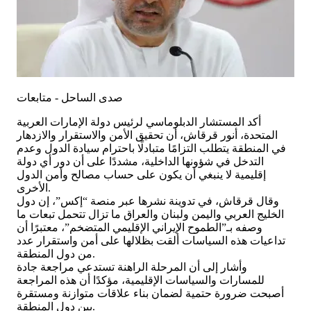
صدى الساحل - متابعات
أكد المستشار الدبلوماسي لرئيس دولة الإمارات العربية
المتحدة، أنور قرقاش، أن تحقيق الأمن والاستقرار والازدهار
في المنطقة يتطلب التزامًا متبادلًا باحترام سيادة الدول وعدم
التدخل في شؤونها الداخلية، مشددًا على أن دور أي دولة
إقليمية لا ينبغي أن يكون على حساب مصالح وأمن الدول
الأخرى.
وقال قرقاش، في تدوينة نشرها عبر منصة “إكس”، إن دول
الخليج العربي واليمن ولبنان والعراق ما تزال تتحمل تبعات ما
وصفه بـ”الطموح الإيراني الإقليمي المتضخم”، معتبرًا أن
تداعيات هذه السياسات ألقت بظلالها على أمن واستقرار عدد
من دول المنطقة.
وأشار إلى أن المرحلة الراهنة تستدعي مراجعة جادة
للمسارات والسياسات الإقليمية، مؤكدًا أن هذه المراجعة
أصبحت ضرورة حتمية لضمان بناء علاقات متوازنة ومستقرة
بين دول المنطقة.