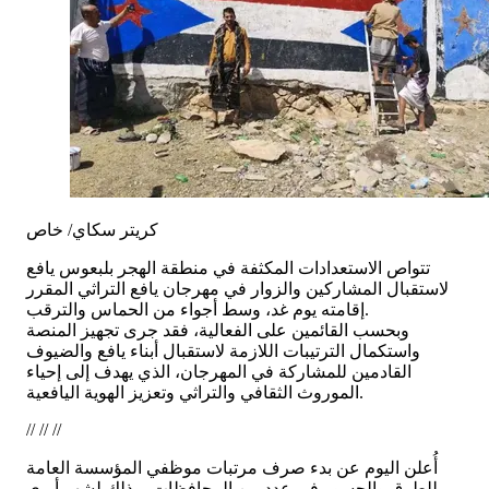
كريتر سكاي/ خاص
تتواص الاستعدادات المكثفة في منطقة الهجر بلبعوس يافع
لاستقبال المشاركين والزوار في مهرجان يافع التراثي المقرر
إقامته يوم غد، وسط أجواء من الحماس والترقب.
وبحسب القائمين على الفعالية، فقد جرى تجهيز المنصة
واستكمال الترتيبات اللازمة لاستقبال أبناء يافع والضيوف
القادمين للمشاركة في المهرجان، الذي يهدف إلى إحياء
الموروث الثقافي والتراثي وتعزيز الهوية اليافعية.
// // //
أُعلن اليوم عن بدء صرف مرتبات موظفي المؤسسة العامة
للطرق والجسور في عدد من المحافظات، وذلك لشهر أبري...