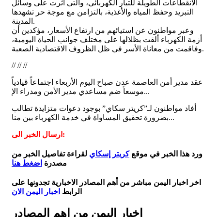
الانقطاعات الطويلة للتيار الكهربائي، والتي أثرت على وسائل
التبريد وحفظ المياه والأغذية، بالتزامن مع موجة حر تشهدها
المدينة.
وعبر مواطنون عن استيائهم من ارتفاع الأسعار، مؤكدين أن
أزمة الكهرباء ألقت بظلالها على مختلف جوانب الحياة اليومية،
وفاقمت من معاناة الأسر في ظل الظروف الاقتصادية الصعبة.
// // //
عقد مدير أمن العاصمة عدن صباح اليوم الأربعاء اجتماعاً قيادياً
موسعاً ضم مساعدي مدير الأمن ومدراء الإ...
أفاد مواطنون لـ”كريتر سكاي” بوجود دعوات متزايدة تطالب
بضرورة تحقيق المساواة في خدمة الكهرباء بين منا...
ارسال الخبر الى:
ورد هذا الخبر في موقع
كريتر إسكاي
لقراءة تفاصيل الخبر من
مصدرة
اضغط هنا
اخر اخبار اليمن مباشر من أهم المصادر الاخبارية تجدونها على
الرابط
اخبار اليمن الان
اخبار اليمن من اهم المصادر